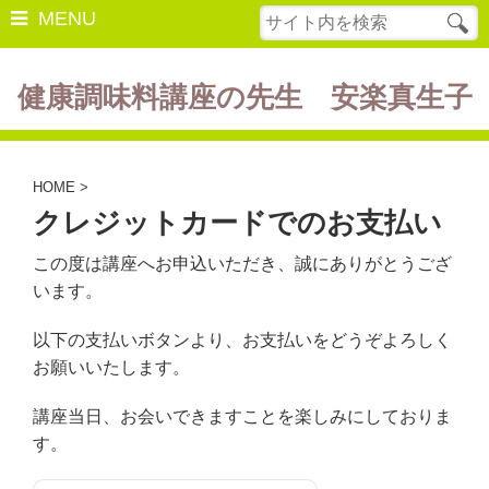
MENU
健康調味料講座の先生 安楽真生子
開催中の講座
美容・健康
HOME
>
クレジットカードでのお支払い
ダイエット
この度は講座へお申込いただき、誠にありがとうござ
食の豆知識
います。
レシピ
以下の支払いボタンより、お支払いをどうぞよろしく
酵素ファスティング
お願いいたします。
断薬方法・体験談
講座当日、お会いできますことを楽しみにしておりま
す。
書籍紹介