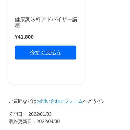
プロフィール
マキコの気持ち
健康調味料アドバイザー講
座
開催済み講座
¥41,800
講座・講演・取材 依頼フォーム
今すぐ支払う
Close
ご質問などは
お問い合わせフォーム
へどうぞ♪
公開日：
2022/01/03
最終更新日：2022/04/30