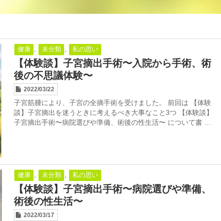
,
,
健康
未分類
私の思い
【体験談】子宮摘出手術〜入院から手術、術
後の不思議体験〜
2022/03/22
子宮筋腫により、子宮の全摘手術を受けました。 前回は 【体験
談】子宮摘出を迷うときに考えるべき大事なこと3つ 【体験談】
子宮摘出手術〜病院選びや準備、術後の性生活〜 について書 …
,
,
健康
未分類
私の思い
【体験談】子宮摘出手術〜病院選びや準備、
術後の性生活〜
2022/03/17