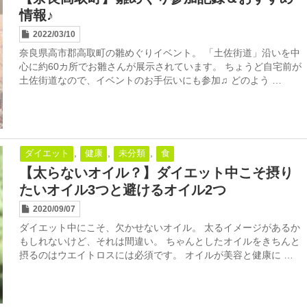
情報♪
2022/03/10
奈良県高市郡高取町の雛めぐりイベント。 「土佐街道」沿いを中
心に約60カ所でお雛さんが展示されています。 ちょうど自宅前が
土佐街道なので、イベントのお手伝いにも参加♫ どのよう …
,
,
,
ダイエット
健康
未分類
食
【太らないオイル？】ダイエット中こそ摂り
たいオイル3つと避けるオイル2つ
2020/09/07
ダイエット中にこそ、欠かせないオイル。 太るイメージがあるか
もしれないけど、それは間違い。 ちゃんとしたオイルをきちんと
摂るのはウエイトロスには必須です。 オイルが美容と健康に …