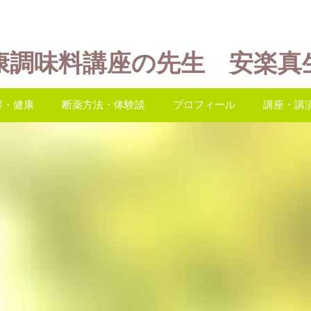
康調味料講座の先生 安楽真
容・健康
断薬方法・体験談
プロフィール
講座・講