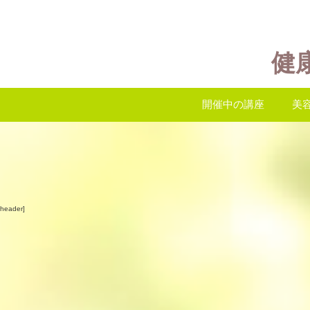
健
開催中の講座
美
eheader]