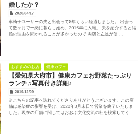
婚したか？
2020/04/17
車椅子ユーザーの夫と出会って8年くらい経過しました。 出会っ
て数ヶ月で一緒に暮らし始め、2016年に入籍。 夫を紹介すると結
婚の理由を聞かれることが多かったので 両腕と左足が使 …
,
おすすめのお店
健康カフェ
【愛知県大府市】健康カフェお野菜たっぷり
ランチ♫写真付き詳細♪
2019/12/09
※こちらの記事へ訪れてくださりありがとうございます。この店
舗は感染症の影響を受け、2020年3月末日で営業を終了いたしま
した。現在の店舗に関してはおおぶ文化交流の杜を検索してく …