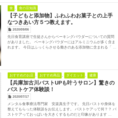
,
食
食の豆知識
【子どもと添加物】ふわふわお菓子との上手
なつきあい方５つ教えます。
2020/09/06
先日食育講座で生徒さんからベーキングパウダーについての質問
がありました。 ベーキングパウダーにはアルミニウムが多く含ま
れます。 今日はふっくらさせる働きのある添加物に含まれる「 …
,
,
,
おすすめのお店
おすすめ商品
ダイエット
健康
【兵庫加古川バストUPも叶うサロン】驚きの
バストケア体験談！
2020/07/17
メンタル食事療法専門家 安楽真生子です。 先日バストや身体を
整えてもらった体験談をお伝えします。 バストケアって何？？ バ
ストケアっておっぱいを大きくするものだと印象があります …