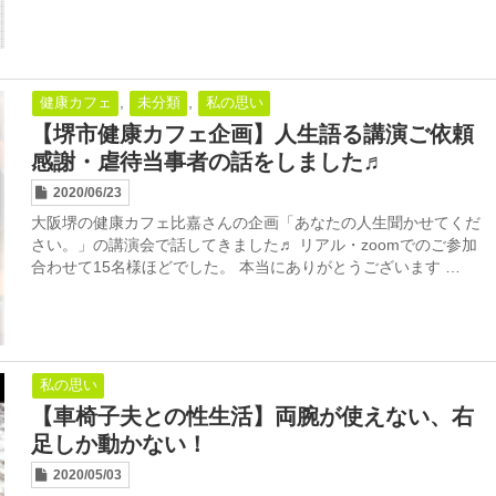
,
,
健康カフェ
未分類
私の思い
【堺市健康カフェ企画】人生語る講演ご依頼
感謝・虐待当事者の話をしました♬
2020/06/23
大阪堺の健康カフェ比嘉さんの企画「あなたの人生聞かせてくだ
さい。」の講演会で話してきました♬ リアル・zoomでのご参加
合わせて15名様ほどでした。 本当にありがとうございます …
私の思い
【車椅子夫との性生活】両腕が使えない、右
足しか動かない！
2020/05/03