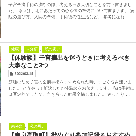
子宮全摘手術の決断の際、考えるべき大切なことを前回書きまし
た。 今回は手術にあたっての心や体の準備について書きます。 病
院の選び方、入院の準備、手術後の性生活など。 参考になれ …
,
,
健康
未分類
私の思い
【体験談】子宮摘出を迷うときに考えるべき
大事なこと3つ
2022/03/15
筋腫のため子宮の全摘手術をすすめられた時、すごく悩み迷いま
した。 どうやって解決したか体験談をお伝えします。 私は手術に
は否定的でしたが、向き合った結果全摘しました。 迷ったり …
,
未分類
私の思い
【奈良高取町】雛めぐり参加記録＆おすすめ