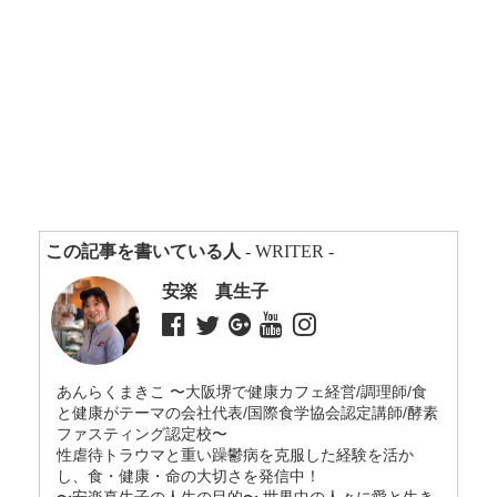
この記事を書いている人
- WRITER -
安楽 真生子
あんらくまきこ 〜大阪堺で健康カフェ経営/調理師/食
と健康がテーマの会社代表/国際食学協会認定講師/酵素
ファスティング認定校〜
性虐待トラウマと重い躁鬱病を克服した経験を活か
し、食・健康・命の大切さを発信中！
〜安楽真生子の人生の目的〜 世界中の人々に愛と生き