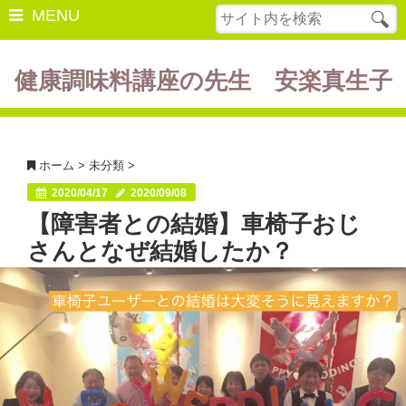
MENU
健康調味料講座の先生 安楽真生子
開催中の講座
美容・健康
ホーム
>
未分類
>
ダイエット
2020/04/17
2020/09/08
【障害者との結婚】車椅子おじ
食の豆知識
さんとなぜ結婚したか？
レシピ
酵素ファスティング
断薬方法・体験談
書籍紹介