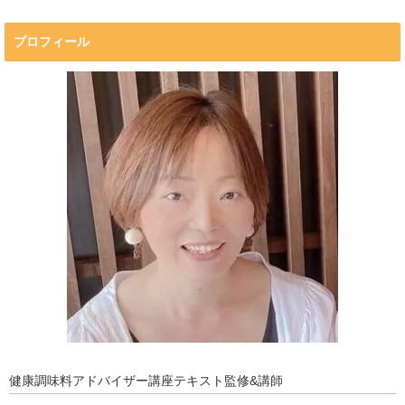
プロフィール
プロフィール
マキコの気持ち
開催済み講座
講座・講演・取材 依頼フォーム
Close
健康調味料アドバイザー講座テキスト監修&講師