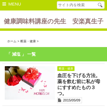
MENU
健康調味料講座の先生 安楽真生子
開催中の講座
美容・健康
ホーム
>
断薬・健康
>
ダイエット
「 減塩 」 一覧
食の豆知識
レシピ
断薬・健康
血圧を下げる方法。
酵素ファスティング
薬を飲む前に私が母
にすすめたもの３
断薬方法・体験談
つ。
書籍紹介
2015/05/09