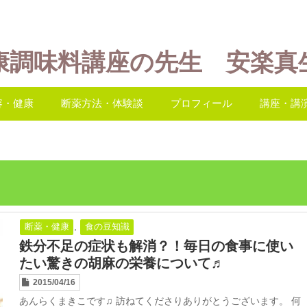
康調味料講座の先生 安楽真
容・健康
断薬方法・体験談
プロフィール
講座・講
,
断薬・健康
食の豆知識
鉄分不足の症状も解消？！毎日の食事に使い
たい驚きの胡麻の栄養について♬
2015/04/16
あんらくまきこです♫ 訪ねてくださりありがとうございます。 何