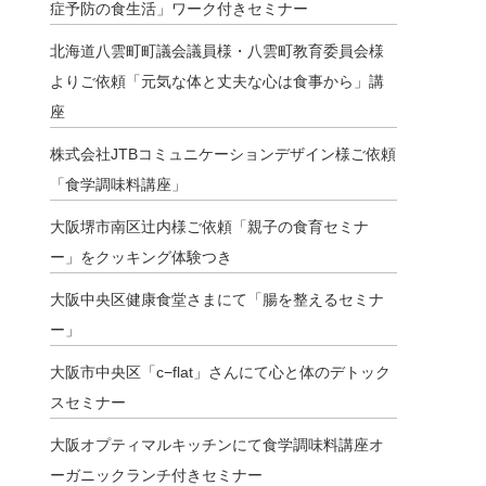
症予防の食生活」ワーク付きセミナー
北海道八雲町町議会議員様・八雲町教育委員会様
よりご依頼「元気な体と丈夫な心は食事から」講
座
株式会社JTBコミュニケーションデザイン様ご依頼
「食学調味料講座」
大阪堺市南区辻内様ご依頼「親子の食育セミナ
ー」をクッキング体験つき
大阪中央区健康食堂さまにて「腸を整えるセミナ
ー」
大阪市中央区「c−flat」さんにて心と体のデトック
スセミナー
大阪オプティマルキッチンにて食学調味料講座オ
ーガニックランチ付きセミナー