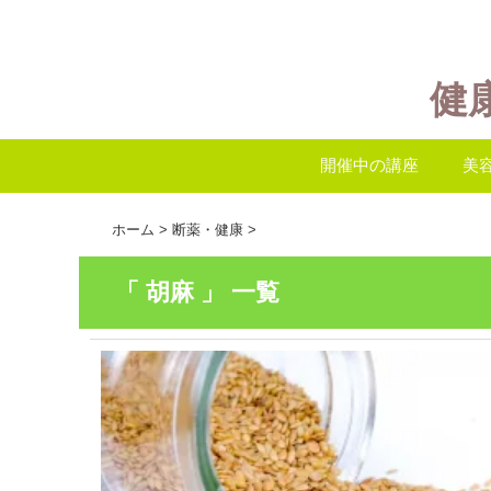
健
開催中の講座
美
ホーム
>
断薬・健康
>
「 胡麻 」 一覧