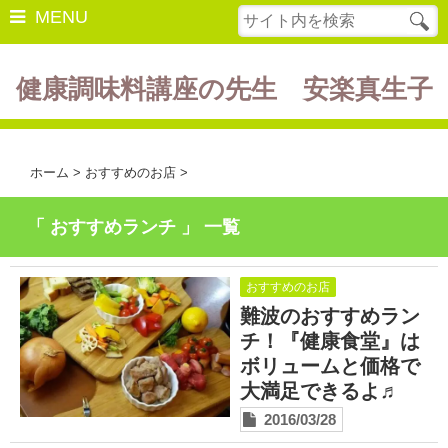
MENU
健康調味料講座の先生 安楽真生子
開催中の講座
美容・健康
ホーム
>
おすすめのお店
>
ダイエット
「 おすすめランチ 」 一覧
食の豆知識
レシピ
おすすめのお店
難波のおすすめラン
酵素ファスティング
チ！『健康食堂』は
ボリュームと価格で
断薬方法・体験談
大満足できるよ♬
書籍紹介
2016/03/28