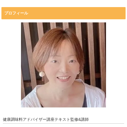
プロフィール
プロフィール
マキコの気持ち
開催済み講座
講座・講演・取材 依頼フォーム
Close
健康調味料アドバイザー講座テキスト監修&講師