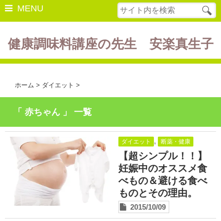
MENU
健康調味料講座の先生 安楽真生子
開催中の講座
美容・健康
ホーム
>
ダイエット
>
ダイエット
「 赤ちゃん 」 一覧
食の豆知識
レシピ
,
ダイエット
断薬・健康
【超シンプル！！】
酵素ファスティング
妊娠中のオススメ食
べもの＆避ける食べ
断薬方法・体験談
ものとその理由。
書籍紹介
2015/10/09