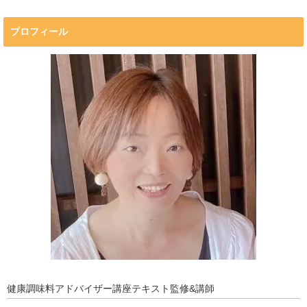
プロフィール
プロフィール
マキコの気持ち
開催済み講座
講座・講演・取材 依頼フォーム
Close
健康調味料アドバイザー講座テキスト監修&講師