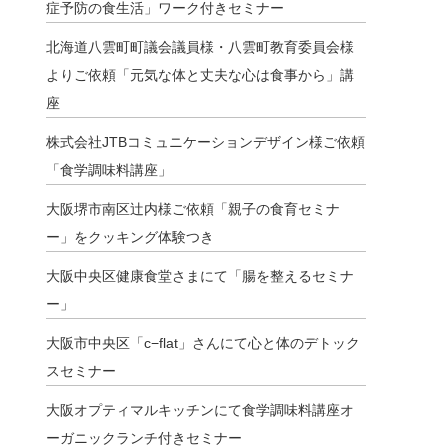
症予防の食生活」ワーク付きセミナー
北海道八雲町町議会議員様・八雲町教育委員会様
よりご依頼「元気な体と丈夫な心は食事から」講
座
株式会社JTBコミュニケーションデザイン様ご依頼
「食学調味料講座」
大阪堺市南区辻内様ご依頼「親子の食育セミナ
ー」をクッキング体験つき
大阪中央区健康食堂さまにて「腸を整えるセミナ
ー」
大阪市中央区「c−flat」さんにて心と体のデトック
スセミナー
大阪オプティマルキッチンにて食学調味料講座オ
ーガニックランチ付きセミナー