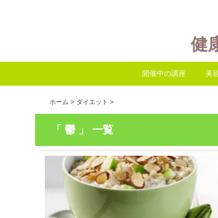
健
開催中の講座
美
ホーム
>
ダイエット
>
「 鬱 」 一覧