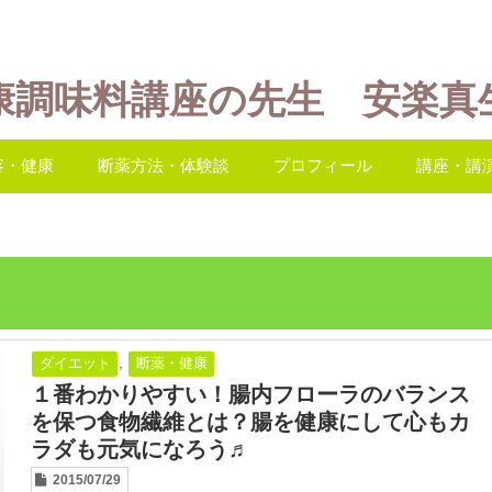
康調味料講座の先生 安楽真
容・健康
断薬方法・体験談
プロフィール
講座・講
,
ダイエット
断薬・健康
１番わかりやすい！腸内フローラのバランス
を保つ食物繊維とは？腸を健康にして心もカ
ラダも元気になろう♬
2015/07/29