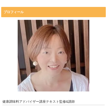
プロフィール
マキコの気持ち
プロフィール
開催済み講座
講座・講演・取材 依頼フォーム
Close
健康調味料アドバイザー講座テキスト監修&講師