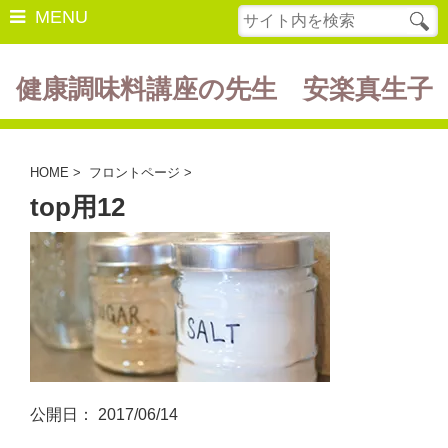
MENU
健康調味料講座の先生 安楽真生子
開催中の講座
美容・健康
HOME
>
フロントページ
>
top用12
ダイエット
食の豆知識
レシピ
酵素ファスティング
断薬方法・体験談
書籍紹介
公開日：
2017/06/14