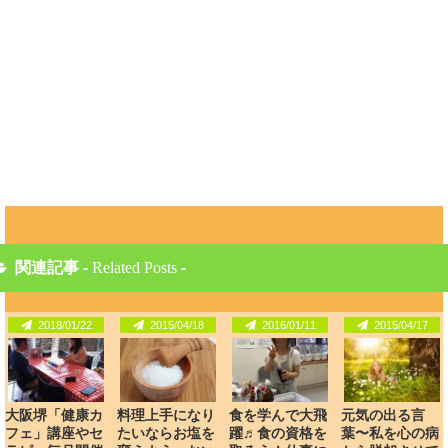
関連記事 -
Related Posts
-
2018/01/22
2015/04/18
2016/01/11
2015/04/17
大阪堺「健康カ
料理上手になり
食を学んで大飛
元気の出る言
フェ」講座やセ
たいならお塩を
躍♬食の資格を
葉〜私を心の病