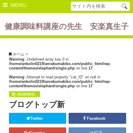
MENU
健康調味料講座の先生 安楽真生子
開催中の講座
美容・健康
ホーム
>
Warning
: Undefined array key 0 in
ダイエット
/home/ankolin0219/anrakumakiko.com/public_html/wp-
content/themes/elephant/single.php
on line
17
食の豆知識
Warning
: Attempt to read property "cat_ID" on null in
/home/ankolin0219/anrakumakiko.com/public_html/wp-
レシピ
content/themes/elephant/single.php
on line
17
2018/08/31
酵素ファスティング
ブログトップ新
断薬方法・体験談
Twitter
Facebook
書籍紹介
Google+
はてブ