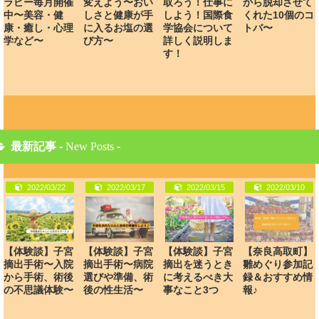
ラピー毎月開催
変えよう〜おい
取ろう！仕事に
から脱却させて
中〜美容・健
しさと健康が手
しよう！国際食
くれた10個のコ
康・癒し・心理
に入るお塩の選
学協会について
トバ〜
学など〜
び方〜
詳しく説明しま
す！
最新記事 -
New Posts
-
2022/03/22
2022/03/17
2022/03/15
2022/03/10
【体験談】子宮
【体験談】子宮
【体験談】子宮
【奈良高取町】
摘出手術〜入院
摘出手術〜病院
摘出を迷うとき
雛めぐり参加記
から手術、術後
選びや準備、術
に考えるべき大
録＆おすすめ情
の不思議体験〜
後の性生活〜
事なこと3つ
報♪