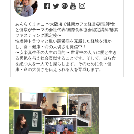
あんらくまきこ 〜大阪堺で健康カフェ経営/調理師/食
と健康がテーマの会社代表/国際食学協会認定講師/酵素
ファスティング認定校〜
性虐待トラウマと重い躁鬱病を克服した経験を活か
し、食・健康・命の大切さを発信中！
〜安楽真生子の人生の目的〜 世界中の人々に愛と生き
る勇気を与え社会貢献することです。そして、自ら命
を絶つ人を一人でも減らします。そのために食・健
康・命の大切さを伝えられる人を育成します。