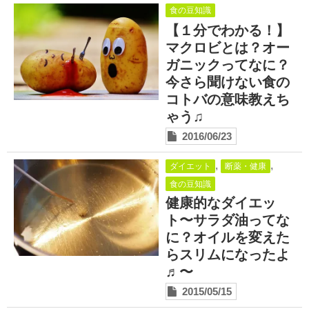
プロフィール
食の豆知識
【１分でわかる！】
マキコの気持ち
マクロビとは？オー
開催済み講座
ガニックってなに？
今さら聞けない食の
講座・講演・取材 依頼フォーム
コトバの意味教えち
ゃう♫
Close
2016/06/23
,
,
ダイエット
断薬・健康
食の豆知識
健康的なダイエッ
ト〜サラダ油ってな
に？オイルを変えた
らスリムになったよ
♬〜
2015/05/15