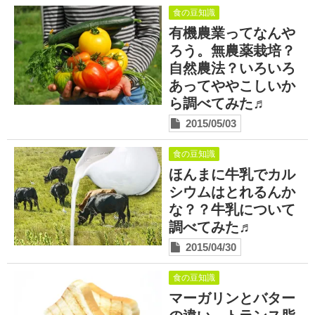
食の豆知識
有機農業ってなんや
ろう。無農薬栽培？
自然農法？いろいろ
あってややこしいか
ら調べてみた♬
2015/05/03
食の豆知識
ほんまに牛乳でカル
シウムはとれるんか
な？？牛乳について
調べてみた♬
2015/04/30
食の豆知識
マーガリンとバター