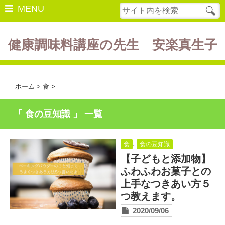
MENU
健康調味料講座の先生 安楽真生子
開催中の講座
美容・健康
ホーム
>
食
>
ダイエット
「 食の豆知識 」 一覧
食の豆知識
レシピ
,
食
食の豆知識
【子どもと添加物】
酵素ファスティング
ふわふわお菓子との
上手なつきあい方５
断薬方法・体験談
つ教えます。
書籍紹介
2020/09/06