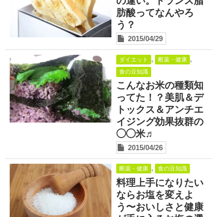
の違い。トランス脂
肪酸ってなんやろ
う？
2015/04/29
,
,
ダイエット
断薬・健康
食の豆知識
こんなお米の種類知
ってた！？美肌＆デ
トックス＆アンチエ
イジング効果抜群の
◯◯米♬
2015/04/26
,
断薬・健康
食の豆知識
料理上手になりたい
ならお塩を変えよ
う〜おいしさと健康