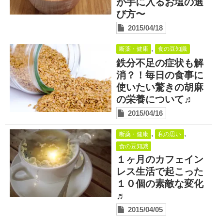
が手に入るお塩の選
び方〜
2015/04/18
,
断薬・健康
食の豆知識
鉄分不足の症状も解
消？！毎日の食事に
使いたい驚きの胡麻
の栄養について♬
2015/04/16
,
,
断薬・健康
私の思い
食の豆知識
１ヶ月のカフェイン
レス生活で起こった
１０個の素敵な変化
♬
2015/04/05