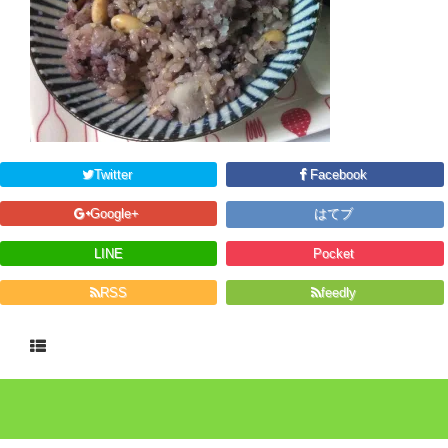
Twitter
Facebook
Google+
はてブ
LINE
Pocket
RSS
feedly