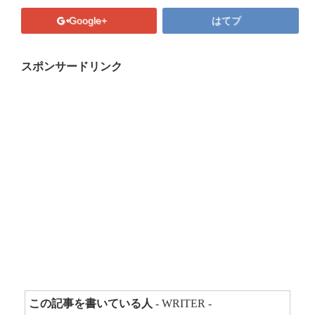
プロフィール
Google+
はてブ
マキコの気持ち
開催済み講座
スポンサードリンク
講座・講演・取材 依頼フォーム
Close
この記事を書いている人
- WRITER -