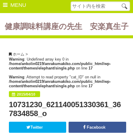
MENU
健康調味料講座の先生 安楽真生子
開催中の講座
美容・健康
ホーム
>
Warning
: Undefined array key 0 in
ダイエット
/home/ankolin0219/anrakumakiko.com/public_html/wp-
content/themes/elephant/single.php
on line
17
食の豆知識
Warning
: Attempt to read property "cat_ID" on null in
/home/ankolin0219/anrakumakiko.com/public_html/wp-
レシピ
content/themes/elephant/single.php
on line
17
2015/04/10
酵素ファスティング
10731230_621140051330361_36
断薬方法・体験談
7834858_o
書籍紹介
Twitter
Facebook