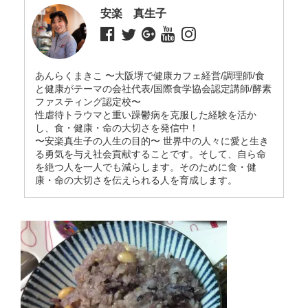
安楽 真生子
あんらくまきこ 〜大阪堺で健康カフェ経営/調理師/食
と健康がテーマの会社代表/国際食学協会認定講師/酵素
ファスティング認定校〜
性虐待トラウマと重い躁鬱病を克服した経験を活か
し、食・健康・命の大切さを発信中！
〜安楽真生子の人生の目的〜 世界中の人々に愛と生き
る勇気を与え社会貢献することです。そして、自ら命
を絶つ人を一人でも減らします。そのために食・健
康・命の大切さを伝えられる人を育成します。