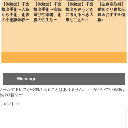
【体験談】子宮
【体験談】子宮
【体験談】子宮
【奈良高取町】
摘出手術〜入院
摘出手術〜病院
摘出を迷うとき
雛めぐり参加記
から手術、術後
選びや準備、術
に考えるべき大
録＆おすすめ情
の不思議体験〜
後の性生活〜
事なこと3つ
報♪
Message
メールアドレスが公開されることはありません。
※
が付いている欄は
必須項目です
コメント
※