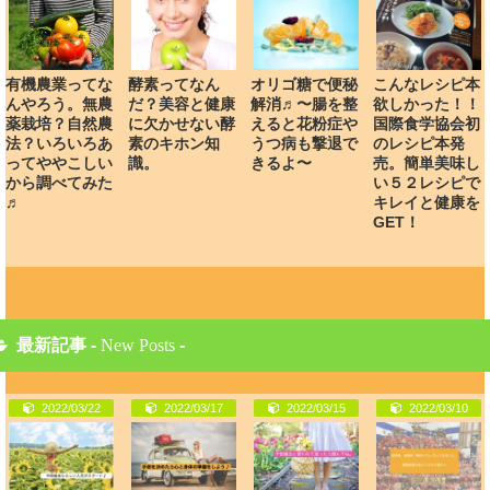
酵素ってなん
オリゴ糖で便秘
こんなレシピ本
有機農業ってな
だ？美容と健康
解消♬〜腸を整
欲しかった！！
んやろう。無農
に欠かせない酵
えると花粉症や
国際食学協会初
薬栽培？自然農
素のキホン知
うつ病も撃退で
のレシピ本発
法？いろいろあ
識。
きるよ〜
売。簡単美味し
ってややこしい
い５２レシピで
から調べてみた
キレイと健康を
♬
GET！
最新記事 -
New Posts
-
2022/03/22
2022/03/17
2022/03/15
2022/03/10