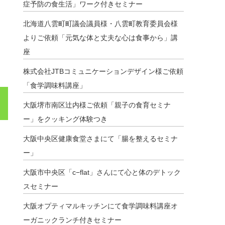
症予防の食生活」ワーク付きセミナー
北海道八雲町町議会議員様・八雲町教育委員会様
よりご依頼「元気な体と丈夫な心は食事から」講
座
株式会社JTBコミュニケーションデザイン様ご依頼
「食学調味料講座」
大阪堺市南区辻内様ご依頼「親子の食育セミナ
ー」をクッキング体験つき
大阪中央区健康食堂さまにて「腸を整えるセミナ
ー」
大阪市中央区「c−flat」さんにて心と体のデトック
スセミナー
大阪オプティマルキッチンにて食学調味料講座オ
ーガニックランチ付きセミナー