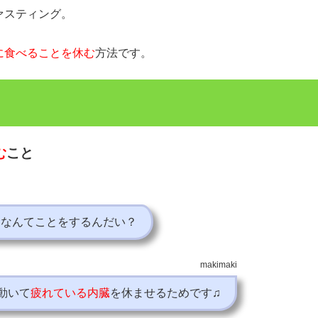
ァスティング。
に食べることを休む
方法です。
む
こと
むなんてことをするんだい？
makimaki
動いて
疲れている内臓
を休ませるためです♫