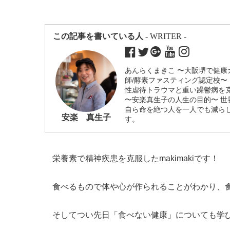
この記事を書いている人
- WRITER -
あんらくまきこ 〜大阪堺で健康
師/酵素ファスティング認定校〜
性虐待トラウマと重い躁鬱病を
〜安楽真生子の人生の目的〜 
自ら命を絶つ人を一人でも減ら
安楽 真生子
す。
栄養素で精神疾患を克服したmakimakiです！
食べるもので体や心が作られることがわかり、
そしてつい先日「食べない健康」についても学