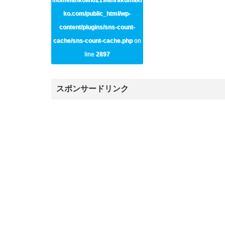
/home/ankolin0219/anrakumaki
ko.com/public_html/wp-
content/plugins/sns-count-
cache/sns-count-cache.php
on
line
2897
スポンサードリンク