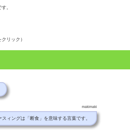
です。
。
をクリック）
？
〜
makimaki
ァスィングは「断食」を意味する言葉です。