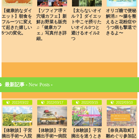
【健康的なダイ
【ソフィア堺・
【太らないオイ
オリゴ糖で便秘
エット】朝食を
穴場カフェ】新
ル？】ダイエッ
解消♬〜腸を整
フルーツに変え
鮮お野菜も販売
ト中こそ摂りた
えると花粉症や
て起きた嬉しい
♫「健康カフ
いオイル3つと
うつ病も撃退で
5つの変化。
ェ」写真付き詳
避けるオイル2
きるよ〜
細。
つ
最新記事 -
New Posts
-
2022/03/22
2022/03/17
2022/03/15
2022/03/10
【体験談】子宮
【体験談】子宮
【体験談】子宮
【奈良高取町】
摘出手術〜入院
摘出手術〜病院
摘出を迷うとき
雛めぐり参加記