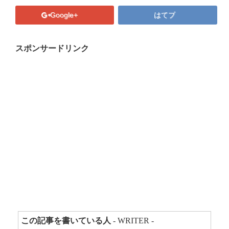
プロフィール
Google+
はてブ
マキコの気持ち
開催済み講座
スポンサードリンク
講座・講演・取材 依頼フォーム
Close
この記事を書いている人
- WRITER -