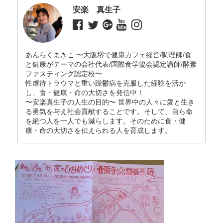
安楽 真生子
あんらくまきこ 〜大阪堺で健康カフェ経営/調理師/食
と健康がテーマの会社代表/国際食学協会認定講師/酵素
ファスティング認定校〜
性虐待トラウマと重い躁鬱病を克服した経験を活か
し、食・健康・命の大切さを発信中！
〜安楽真生子の人生の目的〜 世界中の人々に愛と生き
る勇気を与え社会貢献することです。そして、自ら命
を絶つ人を一人でも減らします。そのために食・健
康・命の大切さを伝えられる人を育成します。