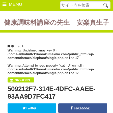
MENU
健康調味料講座の先生 安楽真生子
開催中の講座
美容・健康
ホーム
>
Warning
: Undefined array key 0 in
ダイエット
/home/ankolin0219/anrakumakiko.com/public_html/wp-
content/themes/elephant/single.php
on line
17
食の豆知識
Warning
: Attempt to read property "cat_ID" on null in
/home/ankolin0219/anrakumakiko.com/public_html/wp-
レシピ
content/themes/elephant/single.php
on line
17
2022/03/09
酵素ファスティング
509212F7-314E-4DFC-AAEE-
断薬方法・体験談
93AA9D7FC417
書籍紹介
Twitter
Facebook