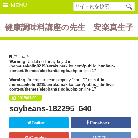
MENU
健康調味料講座の先生 安楽真生子
開催中の講座
美容・健康
ホーム
>
Warning
: Undefined array key 0 in
ダイエット
/home/ankolin0219/anrakumakiko.com/public_html/wp-
content/themes/elephant/single.php
on line
17
食の豆知識
Warning
: Attempt to read property "cat_ID" on null in
/home/ankolin0219/anrakumakiko.com/public_html/wp-
レシピ
content/themes/elephant/single.php
on line
17
2015/05/09
酵素ファスティング
soybeans-182295_640
断薬方法・体験談
Twitter
Facebook
書籍紹介
Google+
はてブ