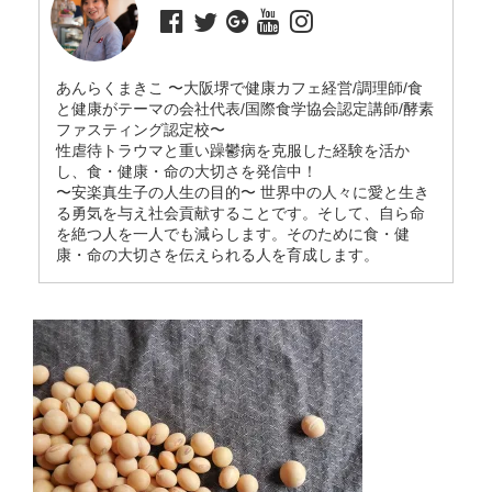
あんらくまきこ 〜大阪堺で健康カフェ経営/調理師/食
と健康がテーマの会社代表/国際食学協会認定講師/酵素
ファスティング認定校〜
性虐待トラウマと重い躁鬱病を克服した経験を活か
し、食・健康・命の大切さを発信中！
〜安楽真生子の人生の目的〜 世界中の人々に愛と生き
る勇気を与え社会貢献することです。そして、自ら命
を絶つ人を一人でも減らします。そのために食・健
康・命の大切さを伝えられる人を育成します。