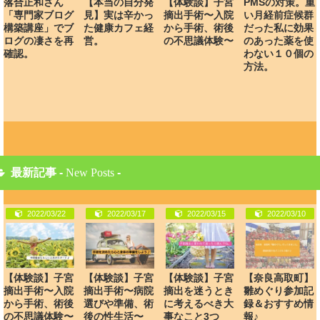
落合正和さん
【本当の自分発
【体験談】子宮
PMSの対策。重
「専門家ブログ
見】実は辛かっ
摘出手術〜入院
い月経前症候群
構築講座」でブ
た健康カフェ経
から手術、術後
だった私に効果
ログの凄さを再
営。
の不思議体験〜
のあった薬を使
確認。
わない１０個の
方法。
最新記事 -
New Posts
-
2022/03/22
2022/03/17
2022/03/15
2022/03/10
【体験談】子宮
【体験談】子宮
【体験談】子宮
【奈良高取町】
摘出手術〜入院
摘出手術〜病院
摘出を迷うとき
雛めぐり参加記
から手術、術後
選びや準備、術
に考えるべき大
録＆おすすめ情
の不思議体験〜
後の性生活〜
事なこと3つ
報♪