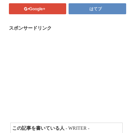
プロフィール
Google+
はてブ
マキコの気持ち
開催済み講座
スポンサードリンク
講座・講演・取材 依頼フォーム
Close
この記事を書いている人
- WRITER -