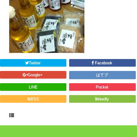
Twitter
Facebook
Google+
はてブ
LINE
Pocket
RSS
feedly