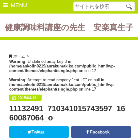
MENU
健康調味料講座の先生 安楽真生子
開催中の講座
美容・健康
ホーム
>
Warning
: Undefined array key 0 in
ダイエット
/home/ankolin0219/anrakumakiko.com/public_html/wp-
content/themes/elephant/single.php
on line
17
食の豆知識
Warning
: Attempt to read property "cat_ID" on null in
/home/ankolin0219/anrakumakiko.com/public_html/wp-
レシピ
content/themes/elephant/single.php
on line
17
2015/04/16
酵素ファスティング
11132491_710341015743597_16
断薬方法・体験談
60087064_o
書籍紹介
Twitter
Facebook