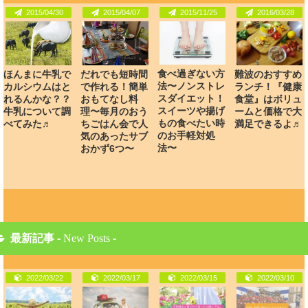
2015/04/30
2015/04/07
2015/11/25
2016/03/28
食べ過ぎない方
ほんまに牛乳で
だれでも短時間
難波のおすすめ
法〜ノンストレ
カルシウムはと
で作れる！簡単
ランチ！『健康
スダイエット！
れるんかな？？
おもてなし料
食堂』はボリュ
スイーツや揚げ
牛乳について調
理〜毎月のおう
ームと価格で大
もの食べたい時
べてみた♬
ちごはん会で人
満足できるよ♬
のお手軽対処
気のあったサブ
法〜
おかず6つ〜
最新記事 -
New Posts
-
2022/03/22
2022/03/17
2022/03/15
2022/03/10