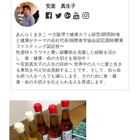
安楽 真生子
あんらくまきこ 〜大阪堺で健康カフェ経営/調理師/食
と健康がテーマの会社代表/国際食学協会認定講師/酵素
ファスティング認定校〜
性虐待トラウマと重い躁鬱病を克服した経験を活か
し、食・健康・命の大切さを発信中！
〜安楽真生子の人生の目的〜 世界中の人々に愛と生き
る勇気を与え社会貢献することです。そして、自ら命
を絶つ人を一人でも減らします。そのために食・健
康・命の大切さを伝えられる人を育成します。