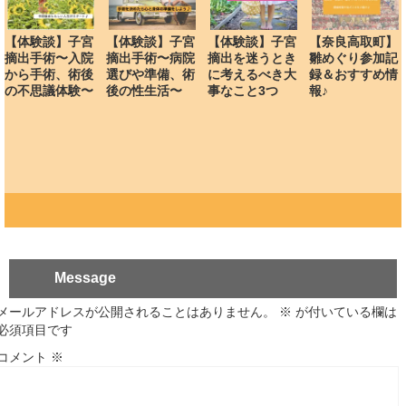
【体験談】子宮
【体験談】子宮
【体験談】子宮
【奈良高取町】
摘出手術〜入院
摘出手術〜病院
摘出を迷うとき
雛めぐり参加記
から手術、術後
選びや準備、術
に考えるべき大
録＆おすすめ情
の不思議体験〜
後の性生活〜
事なこと3つ
報♪
Message
メールアドレスが公開されることはありません。
※
が付いている欄は
必須項目です
コメント
※