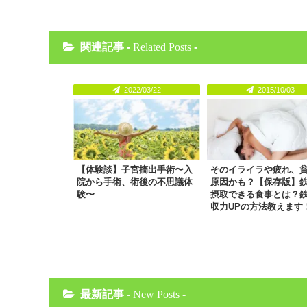
関連記事 -
Related Posts
-
2022/03/22
2015/10/03
【体験談】子宮摘出手術〜入
そのイライラや疲れ、
院から手術、術後の不思議体
原因かも？【保存版】
験〜
摂取できる食事とは？
収力UPの方法教えます
最新記事 -
New Posts
-