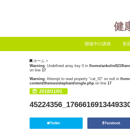
健
開催中の講座
美
ホーム
>
Warning
: Undefined array key 0 in
/home/ankolin0219/an
on line
17
Warning
: Attempt to read property "cat_ID" on null in
/hom
content/themes/elephant/single.php
on line
17
2018/11/01
45224356_176661691344933
Twitter
Facebook