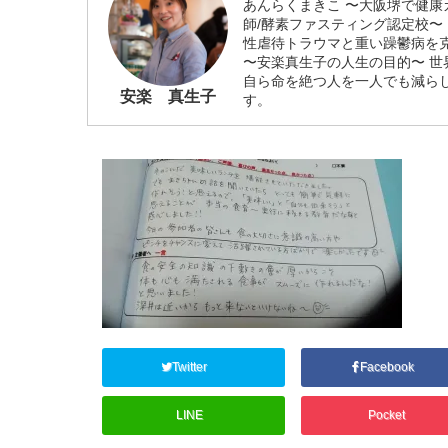
あんらくまきこ 〜大阪堺で健康
師/酵素ファスティング認定校〜
性虐待トラウマと重い躁鬱病を
〜安楽真生子の人生の目的〜 
自ら命を絶つ人を一人でも減ら
安楽 真生子
す。
Twitter
Facebook
LINE
Pocket