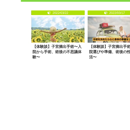
2022/03/22
2022/03/17
【体験談】子宮摘出手術〜入
【体験談】子宮摘出手
院から手術、術後の不思議体
院選びや準備、術後の
験〜
活〜