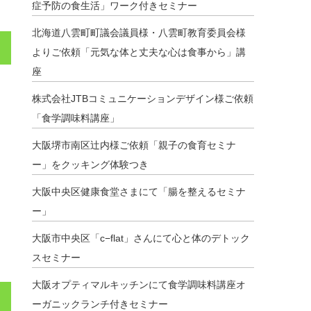
症予防の食生活」ワーク付きセミナー
北海道八雲町町議会議員様・八雲町教育委員会様
よりご依頼「元気な体と丈夫な心は食事から」講
座
株式会社JTBコミュニケーションデザイン様ご依頼
「食学調味料講座」
大阪堺市南区辻内様ご依頼「親子の食育セミナ
ー」をクッキング体験つき
大阪中央区健康食堂さまにて「腸を整えるセミナ
ー」
大阪市中央区「c−flat」さんにて心と体のデトック
スセミナー
大阪オプティマルキッチンにて食学調味料講座オ
ーガニックランチ付きセミナー