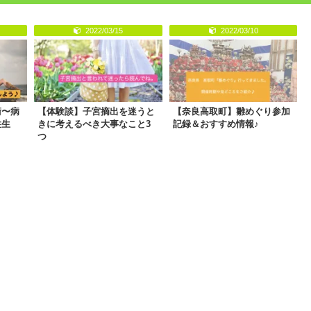
2022/03/15
2022/03/10
術〜病
【体験談】子宮摘出を迷うと
【奈良高取町】雛めぐり参加
性生
きに考えるべき大事なこと3
記録＆おすすめ情報♪
つ