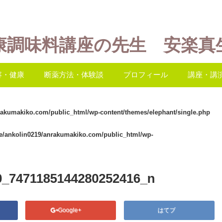
康調味料講座の先生 安楽真
容・健康
断薬方法・体験談
プロフィール
講座・講
rakumakiko.com/public_html/wp-content/themes/elephant/single.php
e/ankolin0219/anrakumakiko.com/public_html/wp-
0_7471185144280252416_n
Google+
はてブ