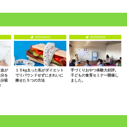
2015/04/10
2015/09/26
貧血が
１５kg太った私がダイエット
手づくりおやつ体験大好評。
鉄分を
でリバウンドせずにきれいに
子どもの食育セミナー開催し
鉄分吸
痩せた５つの方法
ました。
！