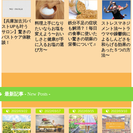
【兵庫加古川バ
鉄分不足の症状
料理上手になり
ストレスマネジ
ストUPも叶う
も解消？！毎日
たいならお塩を
メント法〜トラ
サロン】驚きの
の食事に使いた
変えよう〜おい
ウマや躁鬱病に
バストケア体験
い驚きの胡麻の
しさと健康が手
よるしんどさを
談！
栄養について♬
に入るお塩の選
和らげる効果の
び方〜
あった５つの方
法〜
最新記事 -
New Posts
-
2022/03/22
2022/03/17
2022/03/15
2022/03/10