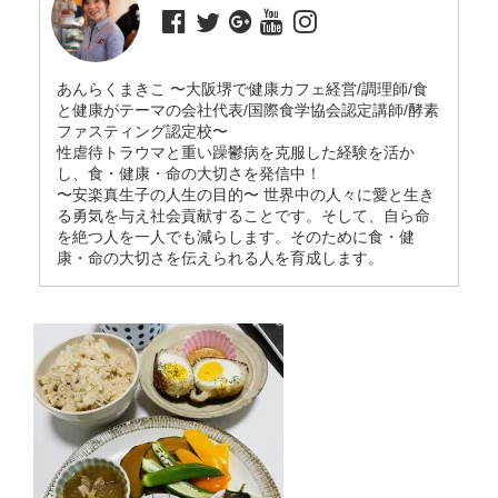
あんらくまきこ 〜大阪堺で健康カフェ経営/調理師/食
と健康がテーマの会社代表/国際食学協会認定講師/酵素
ファスティング認定校〜
性虐待トラウマと重い躁鬱病を克服した経験を活か
し、食・健康・命の大切さを発信中！
〜安楽真生子の人生の目的〜 世界中の人々に愛と生き
る勇気を与え社会貢献することです。そして、自ら命
を絶つ人を一人でも減らします。そのために食・健
康・命の大切さを伝えられる人を育成します。