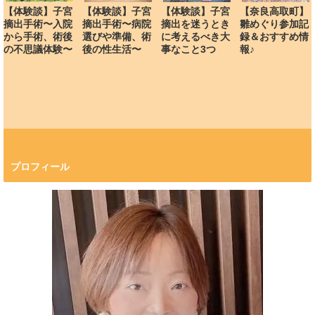
【体験談】子宮
【体験談】子宮
【体験談】子宮
【奈良高取町】
摘出手術〜入院
摘出手術〜病院
摘出を迷うとき
雛めぐり参加記
から手術、術後
選びや準備、術
に考えるべき大
録＆おすすめ情
の不思議体験〜
後の性生活〜
事なこと3つ
報♪
プロフィール