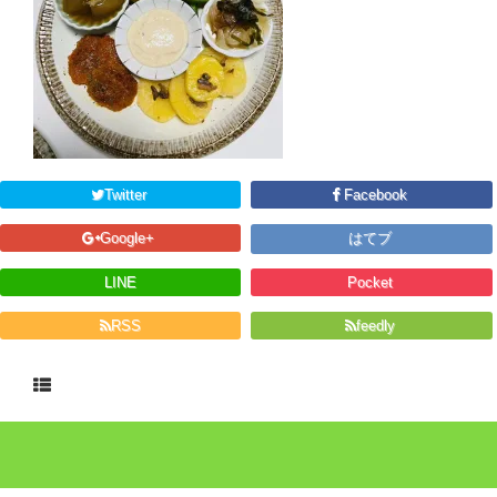
Twitter
Facebook
Google+
はてブ
LINE
Pocket
RSS
feedly