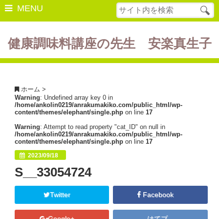
MENU
健康調味料講座の先生 安楽真生子
開催中の講座
美容・健康
ホーム
>
Warning
: Undefined array key 0 in
ダイエット
/home/ankolin0219/anrakumakiko.com/public_html/wp-
content/themes/elephant/single.php
on line
17
食の豆知識
Warning
: Attempt to read property "cat_ID" on null in
/home/ankolin0219/anrakumakiko.com/public_html/wp-
レシピ
content/themes/elephant/single.php
on line
17
2023/09/18
酵素ファスティング
S__33054724
断薬方法・体験談
Twitter
Facebook
書籍紹介
Google+
はてブ