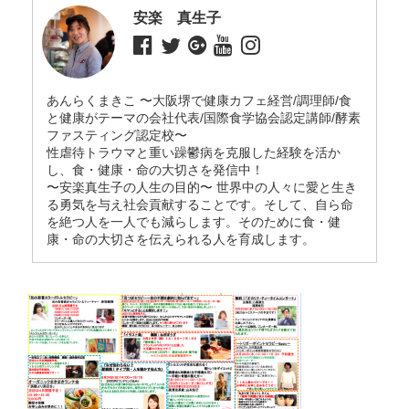
安楽 真生子
あんらくまきこ 〜大阪堺で健康カフェ経営/調理師/食
と健康がテーマの会社代表/国際食学協会認定講師/酵素
ファスティング認定校〜
性虐待トラウマと重い躁鬱病を克服した経験を活か
し、食・健康・命の大切さを発信中！
〜安楽真生子の人生の目的〜 世界中の人々に愛と生き
る勇気を与え社会貢献することです。そして、自ら命
を絶つ人を一人でも減らします。そのために食・健
康・命の大切さを伝えられる人を育成します。