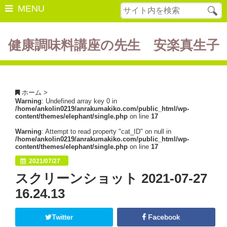
MENU
健康調味料講座の先生 安楽真生子
開催中の講座
美容・健康
ホーム
>
Warning
: Undefined array key 0 in
ダイエット
/home/ankolin0219/anrakumakiko.com/public_html/wp-
content/themes/elephant/single.php
on line
17
食の豆知識
Warning
: Attempt to read property "cat_ID" on null in
/home/ankolin0219/anrakumakiko.com/public_html/wp-
レシピ
content/themes/elephant/single.php
on line
17
2021/07/27
酵素ファスティング
スクリーンショット 2021-07-27
断薬方法・体験談
16.24.13
書籍紹介
Twitter
Facebook