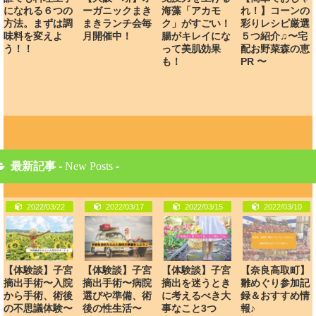
になれる６つの
ーガニックまき
海藻「アカモ
れ！】コーンの
方法。まずは調
まきランチ会毎
ク」がすごい！
彩りレシピ厳選
味料を変えよ
月開催中！
腸がキレイにな
５つ紹介♫〜宅
う！！
って美肌効果
配お野菜森の恵
も！
PR 〜
最新記事 -
New Posts
-
2022/03/22
2022/03/17
2022/03/15
2022/03/10
【体験談】子宮
【体験談】子宮
【体験談】子宮
【奈良高取町】
摘出手術〜入院
摘出手術〜病院
摘出を迷うとき
雛めぐり参加記
から手術、術後
選びや準備、術
に考えるべき大
録＆おすすめ情
の不思議体験〜
後の性生活〜
事なこと3つ
報♪