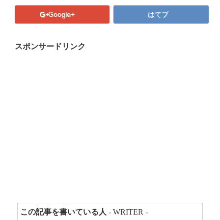
プロフィール
Google+
はてブ
マキコの気持ち
開催済み講座
スポンサードリンク
講座・講演・取材 依頼フォーム
Close
この記事を書いている人
- WRITER -