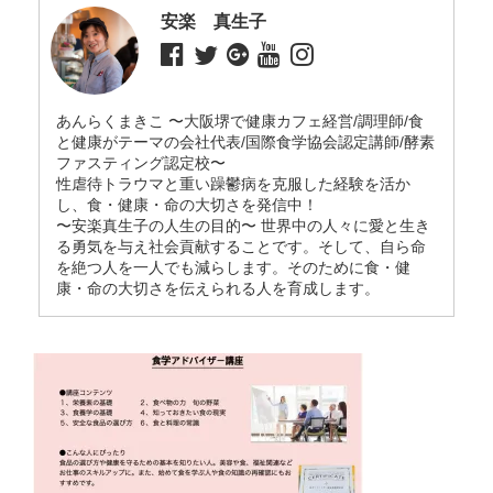
安楽 真生子
あんらくまきこ 〜大阪堺で健康カフェ経営/調理師/食
と健康がテーマの会社代表/国際食学協会認定講師/酵素
ファスティング認定校〜
性虐待トラウマと重い躁鬱病を克服した経験を活か
し、食・健康・命の大切さを発信中！
〜安楽真生子の人生の目的〜 世界中の人々に愛と生き
る勇気を与え社会貢献することです。そして、自ら命
を絶つ人を一人でも減らします。そのために食・健
康・命の大切さを伝えられる人を育成します。