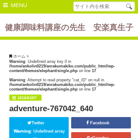
MENU
健康調味料講座の先生 安楽真生子
開催中の講座
美容・健康
ホーム
>
Warning
: Undefined array key 0 in
ダイエット
/home/ankolin0219/anrakumakiko.com/public_html/wp-
content/themes/elephant/single.php
on line
17
食の豆知識
Warning
: Attempt to read property "cat_ID" on null in
/home/ankolin0219/anrakumakiko.com/public_html/wp-
レシピ
content/themes/elephant/single.php
on line
17
2016/03/07
酵素ファスティング
adventure-767042_640
断薬方法・体験談
Twitter
Facebook
書籍紹介
Warning
: Undefined array
Google+