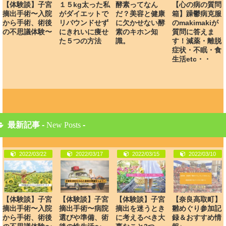
【体験談】子宮
１５kg太った私
酵素ってなん
【心の病の質問
摘出手術〜入院
がダイエットで
だ？美容と健康
箱】躁鬱病克服
から手術、術後
リバウンドせず
に欠かせない酵
のmakimakiが
の不思議体験〜
にきれいに痩せ
素のキホン知
質問に答えま
た５つの方法
識。
す！減薬・離脱
症状・不眠・食
生活etc・・
最新記事 -
New Posts
-
2022/03/22
2022/03/17
2022/03/15
2022/03/10
【体験談】子宮
【体験談】子宮
【体験談】子宮
【奈良高取町】
摘出手術〜入院
摘出手術〜病院
摘出を迷うとき
雛めぐり参加記
から手術、術後
選びや準備、術
に考えるべき大
録＆おすすめ情