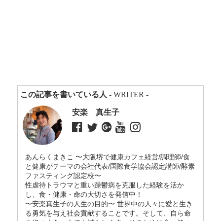
この記事を書いている人
- WRITER -
安楽 真生子
あんらくまきこ 〜大阪堺で健康カフェ経営/調理師/食
と健康がテーマの会社代表/国際食学協会認定講師/酵素
ファスティング認定校〜
性虐待トラウマと重い躁鬱病を克服した経験を活か
し、食・健康・命の大切さを発信中！
〜安楽真生子の人生の目的〜 世界中の人々に愛と生き
る勇気を与え社会貢献することです。そして、自ら命