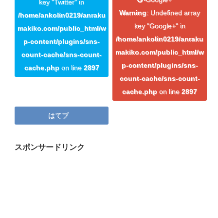
プロフィール
key "Twitter" in
Warning
: Undefined array
/home/ankolin0219/anraku
マキコの気持ち
key "Google+" in
makiko.com/public_html/w
/home/ankolin0219/anraku
p-content/plugins/sns-
開催済み講座
makiko.com/public_html/w
count-cache/sns-count-
講座・講演・取材 依頼フォーム
p-content/plugins/sns-
cache.php
on line
2897
count-cache/sns-count-
Close
cache.php
on line
2897
はてブ
スポンサードリンク