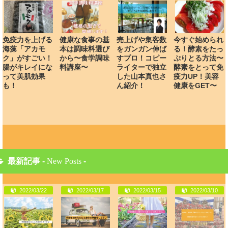
免疫力を上げる
健康な食事の基
売上げや集客数
今すぐ始められ
海藻「アカモ
本は調味料選び
をガンガン伸ば
る！酵素をたっ
ク」がすごい！
から〜食学調味
すプロ！コピー
ぷりとる方法〜
腸がキレイにな
料講座〜
ライターで独立
酵素をとって免
って美肌効果
した山本真也さ
疫力UP！美容
も！
ん紹介！
健康をGET〜
最新記事 -
New Posts
-
2022/03/22
2022/03/17
2022/03/15
2022/03/10