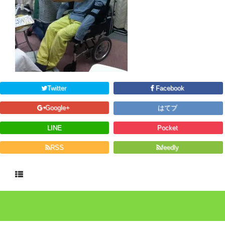
Twitter
Facebook
Google+
はてブ
LINE
Pocket
RSS
feedly