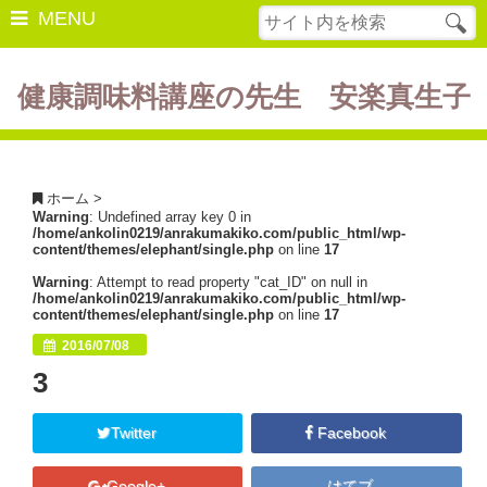
MENU
健康調味料講座の先生 安楽真生子
開催中の講座
美容・健康
ホーム
>
Warning
: Undefined array key 0 in
ダイエット
/home/ankolin0219/anrakumakiko.com/public_html/wp-
content/themes/elephant/single.php
on line
17
食の豆知識
Warning
: Attempt to read property "cat_ID" on null in
/home/ankolin0219/anrakumakiko.com/public_html/wp-
レシピ
content/themes/elephant/single.php
on line
17
2016/07/08
酵素ファスティング
3
断薬方法・体験談
Twitter
Facebook
書籍紹介
Google+
はてブ