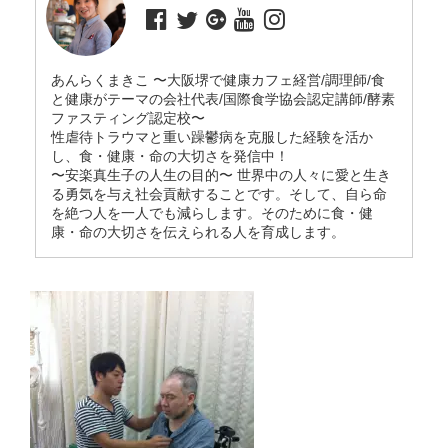
あんらくまきこ 〜大阪堺で健康カフェ経営/調理師/食
と健康がテーマの会社代表/国際食学協会認定講師/酵素
ファスティング認定校〜
性虐待トラウマと重い躁鬱病を克服した経験を活か
し、食・健康・命の大切さを発信中！
〜安楽真生子の人生の目的〜 世界中の人々に愛と生き
る勇気を与え社会貢献することです。そして、自ら命
を絶つ人を一人でも減らします。そのために食・健
康・命の大切さを伝えられる人を育成します。