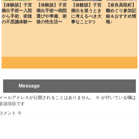
【体験談】子宮
【体験談】子宮
【体験談】子宮
【奈良高取町】
摘出手術〜入院
摘出手術〜病院
摘出を迷うとき
雛めぐり参加記
から手術、術後
選びや準備、術
に考えるべき大
録＆おすすめ情
の不思議体験〜
後の性生活〜
事なこと3つ
報♪
Message
メールアドレスが公開されることはありません。
※
が付いている欄は
必須項目です
コメント
※