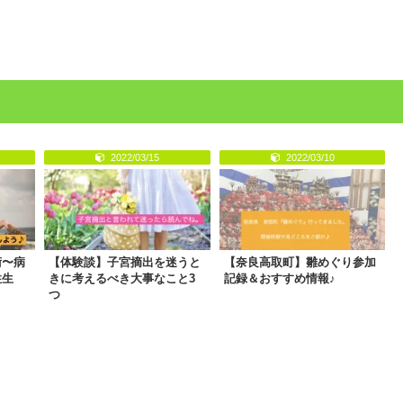
2022/03/15
2022/03/10
術〜病
【体験談】子宮摘出を迷うと
【奈良高取町】雛めぐり参加
性生
きに考えるべき大事なこと3
記録＆おすすめ情報♪
つ