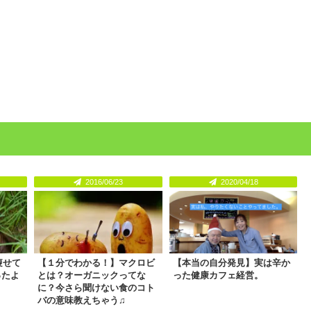
2016/06/23
2020/04/18
痩せて
【１分でわかる！】マクロビ
【本当の自分発見】実は辛か
ったよ
とは？オーガニックってな
った健康カフェ経営。
に？今さら聞けない食のコト
バの意味教えちゃう♫