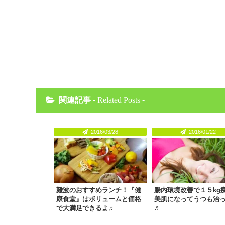
関連記事 -
Related Posts
-
2016/03/28
2016/01/22
難波のおすすめランチ！『健
腸内環境改善で１５kg
康食堂』はボリュームと価格
美肌になってうつも治
♬
で大満足できるよ♬