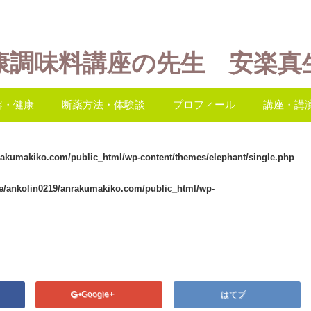
康調味料講座の先生 安楽真
容・健康
断薬方法・体験談
プロフィール
講座・講
rakumakiko.com/public_html/wp-content/themes/elephant/single.php
e/ankolin0219/anrakumakiko.com/public_html/wp-
Google+
はてブ