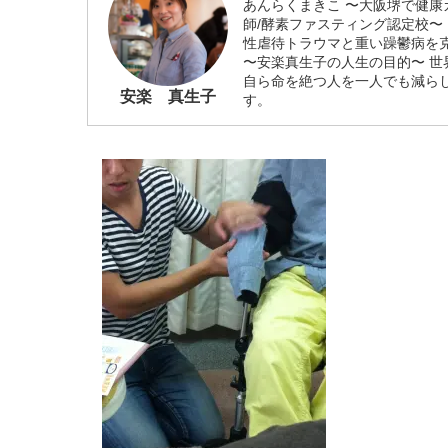
あんらくまきこ 〜大阪堺で健康
師/酵素ファスティング認定校〜
性虐待トラウマと重い躁鬱病を
〜安楽真生子の人生の目的〜 
自ら命を絶つ人を一人でも減ら
安楽 真生子
す。