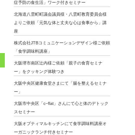
症予防の食生活」ワーク付きセミナー
北海道八雲町町議会議員様・八雲町教育委員会様
よりご依頼「元気な体と丈夫な心は食事から」講
座
株式会社JTBコミュニケーションデザイン様ご依頼
「食学調味料講座」
大阪堺市南区辻内様ご依頼「親子の食育セミナ
ー」をクッキング体験つき
大阪中央区健康食堂さまにて「腸を整えるセミナ
ー」
大阪市中央区「c−flat」さんにて心と体のデトック
スセミナー
大阪オプティマルキッチンにて食学調味料講座オ
ーガニックランチ付きセミナー