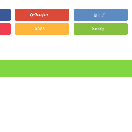
Google+
はてブ
RSS
feedly