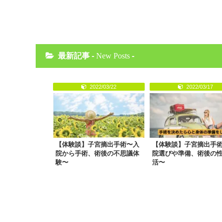
最新記事 -
New Posts
-
2022/03/22
2022/03/17
【体験談】子宮摘出手術〜入
【体験談】子宮摘出手
院から手術、術後の不思議体
院選びや準備、術後の
験〜
活〜