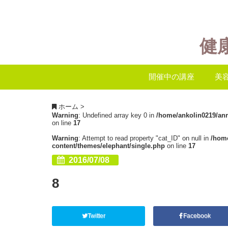
健
開催中の講座
美
ホーム
>
Warning
: Undefined array key 0 in
/home/ankolin0219/an
on line
17
Warning
: Attempt to read property "cat_ID" on null in
/hom
content/themes/elephant/single.php
on line
17
2016/07/08
8
Twitter
Facebook