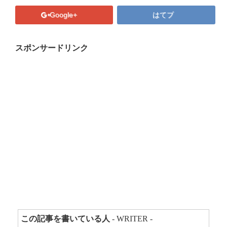
プロフィール
Google+
はてブ
マキコの気持ち
開催済み講座
スポンサードリンク
講座・講演・取材 依頼フォーム
Close
この記事を書いている人
- WRITER -