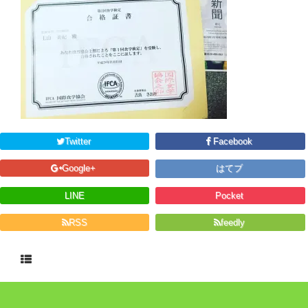
Twitter
Facebook
Google+
はてブ
LINE
Pocket
RSS
feedly