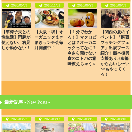
2020/05/03
2018/11/01
2016/06/23
2016/06/03
【車椅子夫との
【大阪・堺】オ
【１分でわか
【関西の夏のイ
性生活】両腕が
ーガニックまき
る！】マクロビ
ベント】「関西
使えない、右足
まきランチ会毎
とは？オーガニ
マッチングフェ
しか動かない！
月開催中！
ックってなに？
ア」出展ブース
今さら聞けない
紹介！熊本復興
食のコトバの意
支援あり♫京都
味教えちゃう♫
からおいし〜い
○○もやってく
る！
最新記事 -
New Posts
-
2022/03/22
2022/03/17
2022/03/15
2022/03/10