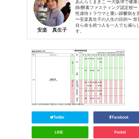
あんらくまきこ 〜大阪堺で健康
師/酵素ファスティング認定校〜
性虐待トラウマと重い躁鬱病を
〜安楽真生子の人生の目的〜 
自ら命を絶つ人を一人でも減ら
安楽 真生子
す。
Twitter
Facebook
LINE
Pocket