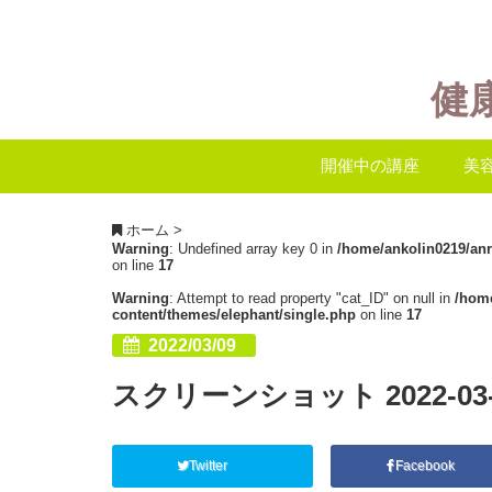
健
開催中の講座
美
ホーム
>
Warning
: Undefined array key 0 in
/home/ankolin0219/an
on line
17
Warning
: Attempt to read property "cat_ID" on null in
/hom
content/themes/elephant/single.php
on line
17
2022/03/09
スクリーンショット 2022-03-09
Twitter
Facebook