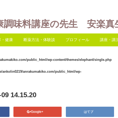
康調味料講座の先生 安楽真
容・健康
断薬方法・体験談
プロフィール
講座・講
rakumakiko.com/public_html/wp-content/themes/elephant/single.php
e/ankolin0219/anrakumakiko.com/public_html/wp-
 14.15.20
Google+
はてブ