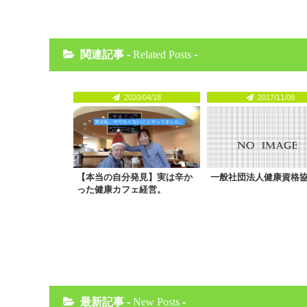
関連記事 -
Related Posts
-
2020/04/18
2017/11/08
【本当の自分発見】実は辛か
一般社団法人健康資格
った健康カフェ経営。
最新記事 -
New Posts
-