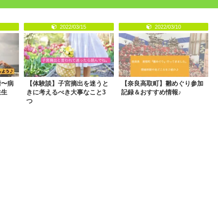
2022/03/15
2022/03/10
術〜病
【体験談】子宮摘出を迷うと
【奈良高取町】雛めぐり参加
性生
きに考えるべき大事なこと3
記録＆おすすめ情報♪
つ