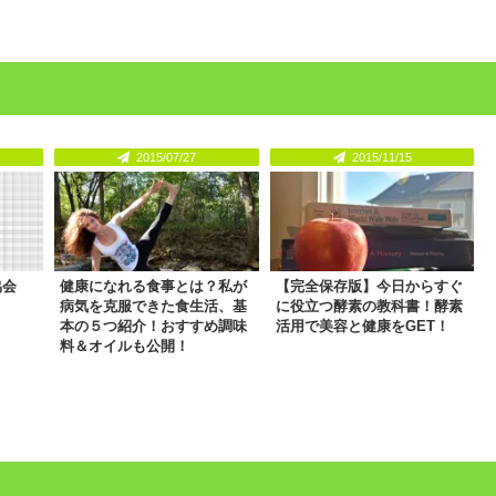
2015/07/27
2015/11/15
協会
健康になれる食事とは？私が
【完全保存版】今日からすぐ
病気を克服できた食生活、基
に役立つ酵素の教科書！酵素
本の５つ紹介！おすすめ調味
活用で美容と健康をGET！
料＆オイルも公開！