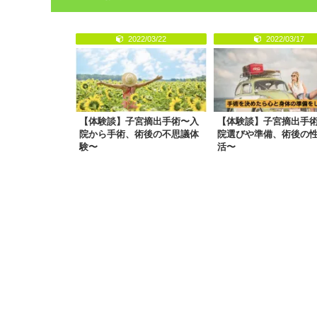
2022/03/22
2022/03/17
【体験談】子宮摘出手術〜入
【体験談】子宮摘出手
院から手術、術後の不思議体
院選びや準備、術後の
験〜
活〜