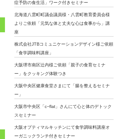
症予防の食生活」ワーク付きセミナー
北海道八雲町町議会議員様・八雲町教育委員会様
よりご依頼「元気な体と丈夫な心は食事から」講
座
株式会社JTBコミュニケーションデザイン様ご依頼
「食学調味料講座」
大阪堺市南区辻内様ご依頼「親子の食育セミナ
ー」をクッキング体験つき
大阪中央区健康食堂さまにて「腸を整えるセミナ
ー」
大阪市中央区「c−flat」さんにて心と体のデトック
スセミナー
大阪オプティマルキッチンにて食学調味料講座オ
ーガニックランチ付きセミナー