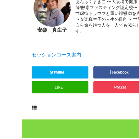
あんらくまきこ 〜大阪堺で健康
師/酵素ファスティング認定校〜
性虐待トラウマと重い躁鬱病を
〜安楽真生子の人生の目的〜 
自ら命を絶つ人を一人でも減ら
安楽 真生子
す。
セッションコース案内
Twitter
Facebook
LINE
Pocket