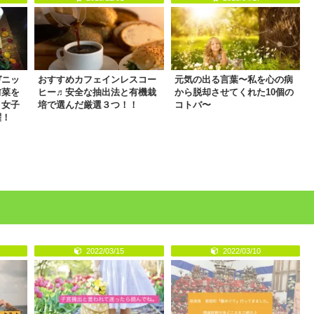
ガニッ
おすすめカフェインレスコー
元気の出る言葉〜私を心の病
前菜を
ヒー♬安全な抽出法と有機栽
から脱却させてくれた10個の
、女子
培で選んだ厳選３つ！！
コトバ〜
躍！
2022/03/15
2022/03/10