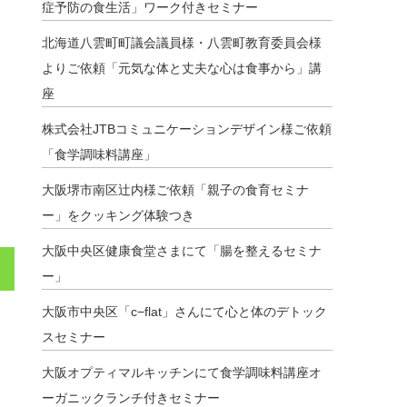
症予防の食生活」ワーク付きセミナー
北海道八雲町町議会議員様・八雲町教育委員会様
よりご依頼「元気な体と丈夫な心は食事から」講
座
株式会社JTBコミュニケーションデザイン様ご依頼
「食学調味料講座」
大阪堺市南区辻内様ご依頼「親子の食育セミナ
ー」をクッキング体験つき
大阪中央区健康食堂さまにて「腸を整えるセミナ
ー」
大阪市中央区「c−flat」さんにて心と体のデトック
スセミナー
大阪オプティマルキッチンにて食学調味料講座オ
ーガニックランチ付きセミナー