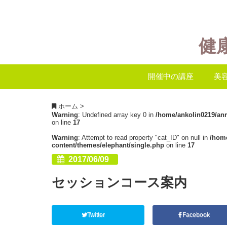
健
開催中の講座
美
ホーム
>
Warning
: Undefined array key 0 in
/home/ankolin0219/an
on line
17
Warning
: Attempt to read property "cat_ID" on null in
/hom
content/themes/elephant/single.php
on line
17
2017/06/09
セッションコース案内
Twitter
Facebook