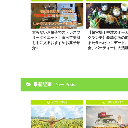
太らないお菓子でストレスフ
【超穴場！中津のオー
リーダイエット！食べて美肌
クランチ】豪華なあの
も手に入るおすすめお菓子紹
また食べたい！デート
介♫
会、パーティーに大活
最新記事 -
New Posts
-
2022/03/22
2022/03/17