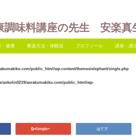
康調味料講座の先生 安楽真
容・健康
断薬方法・体験談
プロフィール
講座・講
rakumakiko.com/public_html/wp-content/themes/elephant/single.php
e/ankolin0219/anrakumakiko.com/public_html/wp-
Google+
はてブ