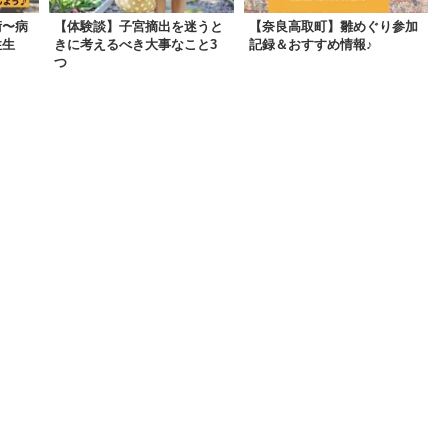
術〜病
【体験談】子宮摘出を迷うと
【奈良高取町】雛めぐり参加
性生
きに考えるべき大事なこと3
記録＆おすすめ情報♪
つ