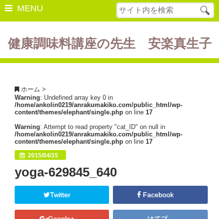
MENU
健康調味料講座の先生 安楽真生子
開催中の講座
美容・健康
ホーム
>
Warning
: Undefined array key 0 in
ダイエット
/home/ankolin0219/anrakumakiko.com/public_html/wp-
content/themes/elephant/single.php
on line
17
食の豆知識
Warning
: Attempt to read property "cat_ID" on null in
/home/ankolin0219/anrakumakiko.com/public_html/wp-
レシピ
content/themes/elephant/single.php
on line
17
2015/04/15
酵素ファスティング
yoga-629845_640
断薬方法・体験談
Twitter
Facebook
書籍紹介
Google+
はてブ