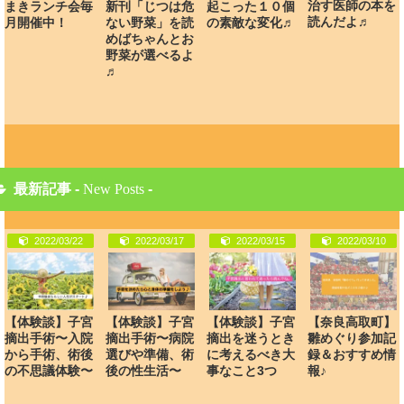
治す医師の本を
まきランチ会毎
新刊「じつは危
起こった１０個
読んだよ♬
月開催中！
ない野菜」を読
の素敵な変化♬
めばちゃんとお
野菜が選べるよ
♬
最新記事 -
New Posts
-
2022/03/22
2022/03/17
2022/03/15
2022/03/10
【体験談】子宮
【体験談】子宮
【体験談】子宮
【奈良高取町】
摘出手術〜入院
摘出手術〜病院
摘出を迷うとき
雛めぐり参加記
から手術、術後
選びや準備、術
に考えるべき大
録＆おすすめ情
の不思議体験〜
後の性生活〜
事なこと3つ
報♪