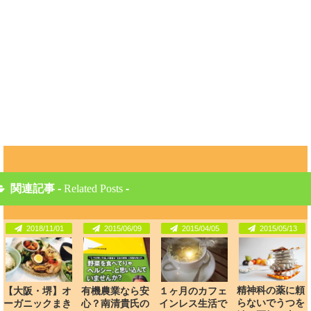
関連記事 -
Related Posts
-
2018/11/01
2015/06/09
2015/04/05
2015/05/13
精神科の薬に頼
【大阪・堺】オ
有機農業なら安
１ヶ月のカフェ
らないでうつを
ーガニックまき
心？南清貴氏の
インレス生活で