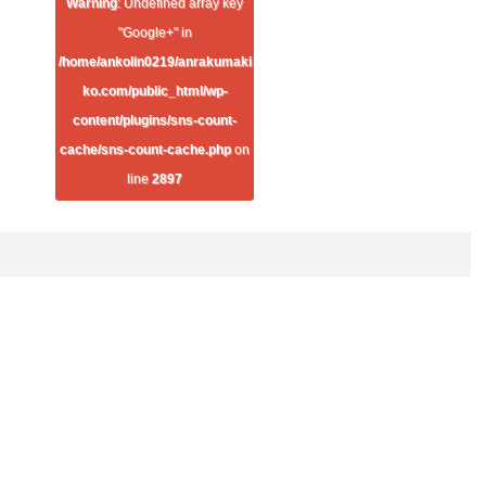
Warning
: Undefined array key
"Google+" in
/home/ankolin0219/anrakumaki
ko.com/public_html/wp-
content/plugins/sns-count-
cache/sns-count-cache.php
on
line
2897