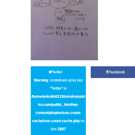
Twitter
Facebook
Warning
: Undefined array key
"Twitter" in
/home/ankolin0219/anrakumaki
ko.com/public_html/wp-
content/plugins/sns-count-
cache/sns-count-cache.php
on
line
2897