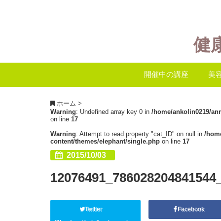
健
開催中の講座
美
ホーム
>
Warning
: Undefined array key 0 in
/home/ankolin0219/an
on line
17
Warning
: Attempt to read property "cat_ID" on null in
/hom
content/themes/elephant/single.php
on line
17
2015/10/03
12076491_786028204841544
Twitter
Facebook