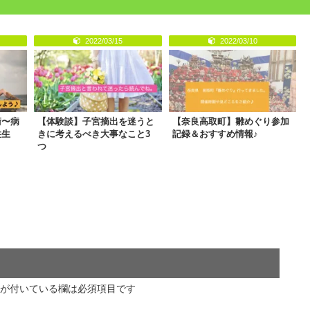
2022/03/15
2022/03/10
術〜病
【体験談】子宮摘出を迷うと
【奈良高取町】雛めぐり参加
性生
きに考えるべき大事なこと3
記録＆おすすめ情報♪
つ
が付いている欄は必須項目です