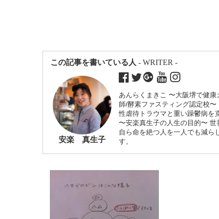
この記事を書いている人
- WRITER -
あんらくまきこ 〜大阪堺で健康
師/酵素ファスティング認定校〜
性虐待トラウマと重い躁鬱病を
〜安楽真生子の人生の目的〜 
自ら命を絶つ人を一人でも減ら
安楽 真生子
す。