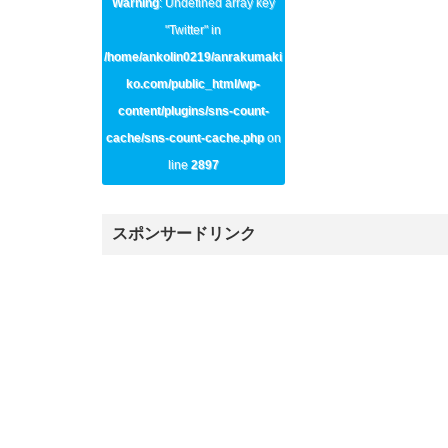
Warning
: Undefined array key
"Twitter" in
/home/ankolin0219/anrakumaki
ko.com/public_html/wp-
content/plugins/sns-count-
cache/sns-count-cache.php
on
line
2897
スポンサードリンク