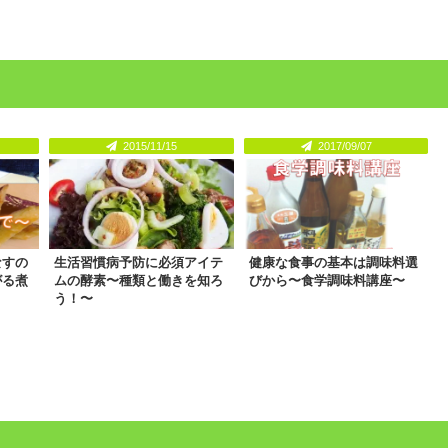
2015/11/15
2017/09/07
なすの
生活習慣病予防に必須アイテ
健康な食事の基本は調味料選
がる煮
ムの酵素〜種類と働きを知ろ
びから〜食学調味料講座〜
う！〜