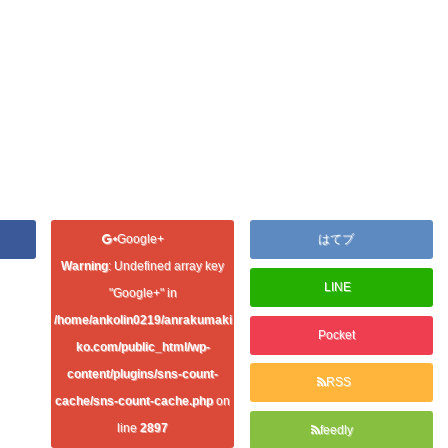
Google+
はてブ
Warning
: Undefined array key
LINE
"Google+" in
/home/ankolin0219/anrakumaki
Pocket
ko.com/public_html/wp-
content/plugins/sns-count-
RSS
cache/sns-count-cache.php
on
line
2897
feedly