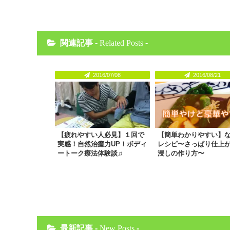
関連記事 -
Related Posts
-
2016/07/08
2016/08/21
【疲れやすい人必見】１回で
【簡単わかりやすい】
実感！自然治癒力UP！ボディ
レシピ〜さっぱり仕上
ートーク療法体験談♫
浸しの作り方〜
最新記事 -
New Posts
-