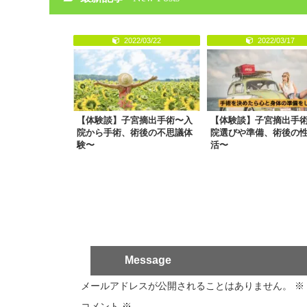
2022/03/22
2022/03/17
【体験談】子宮摘出手術〜入
【体験談】子宮摘出手
院から手術、術後の不思議体
院選びや準備、術後の
験〜
活〜
Message
メールアドレスが公開されることはありません。
※
コメント
※