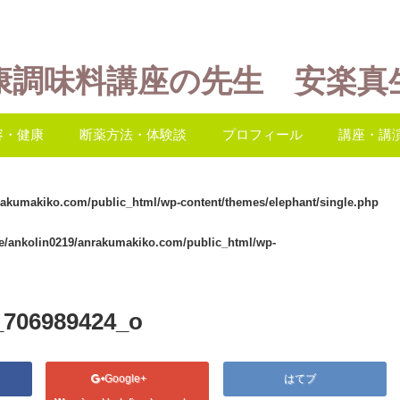
康調味料講座の先生 安楽真
容・健康
断薬方法・体験談
プロフィール
講座・講
rakumakiko.com/public_html/wp-content/themes/elephant/single.php
e/ankolin0219/anrakumakiko.com/public_html/wp-
_706989424_o
Google+
はてブ