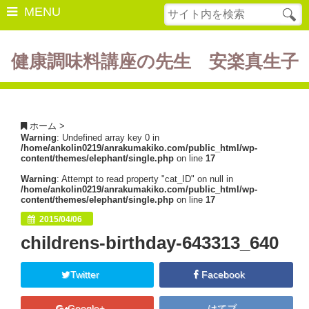
MENU
健康調味料講座の先生 安楽真生子
開催中の講座
美容・健康
ホーム
>
Warning
: Undefined array key 0 in
ダイエット
/home/ankolin0219/anrakumakiko.com/public_html/wp-
content/themes/elephant/single.php
on line
17
食の豆知識
Warning
: Attempt to read property "cat_ID" on null in
/home/ankolin0219/anrakumakiko.com/public_html/wp-
レシピ
content/themes/elephant/single.php
on line
17
2015/04/06
酵素ファスティング
childrens-birthday-643313_640
断薬方法・体験談
Twitter
Facebook
書籍紹介
Google+
はてブ