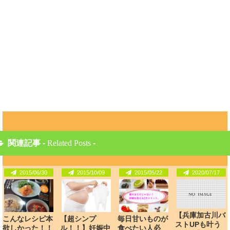
関連記事 -
Related Posts
-
2015/06/30
2015/10/09
2015/05/22
2020/07/17
【兵庫加古川バ
こんなレシピ本
【超シンプ
毎日甘いものが
ストUPも叶う
欲しかった！！
ル！！】妊娠中
食べたい人必