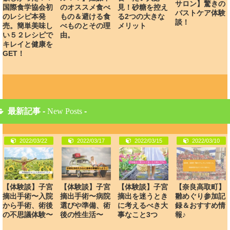
サロン】驚きの
国際食学協会初
のオススメ食べ
見！砂糖を控え
バストケア体験
のレシピ本発
もの＆避ける食
る2つの大きな
談！
売。簡単美味し
べものとその理
メリット
い５２レシピで
由。
キレイと健康を
GET！
最新記事 -
New Posts
-
2022/03/22
2022/03/17
2022/03/15
2022/03/10
【体験談】子宮
【体験談】子宮
【体験談】子宮
【奈良高取町】
摘出手術〜入院
摘出手術〜病院
摘出を迷うとき
雛めぐり参加記
から手術、術後
選びや準備、術
に考えるべき大
録＆おすすめ情
の不思議体験〜
後の性生活〜
事なこと3つ
報♪