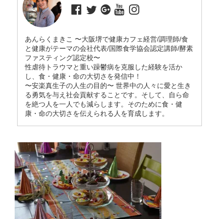
あんらくまきこ 〜大阪堺で健康カフェ経営/調理師/食
と健康がテーマの会社代表/国際食学協会認定講師/酵素
ファスティング認定校〜
性虐待トラウマと重い躁鬱病を克服した経験を活か
し、食・健康・命の大切さを発信中！
〜安楽真生子の人生の目的〜 世界中の人々に愛と生き
る勇気を与え社会貢献することです。そして、自ら命
を絶つ人を一人でも減らします。そのために食・健
康・命の大切さを伝えられる人を育成します。