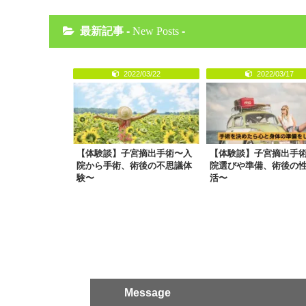
最新記事 -
New Posts
-
2022/03/22
2022/03/17
【体験談】子宮摘出手術〜入
【体験談】子宮摘出手
院から手術、術後の不思議体
院選びや準備、術後の
験〜
活〜
Message