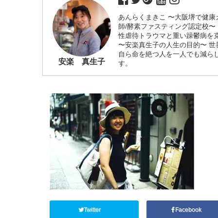
あんらくまきこ 〜大阪堺で健康
師/酵素ファスティング認定校〜
性虐待トラウマと重い躁鬱病を
〜安楽真生子の人生の目的〜 
自ら命を絶つ人を一人でも減ら
安楽 真生子
す。
Twitter
Facebook