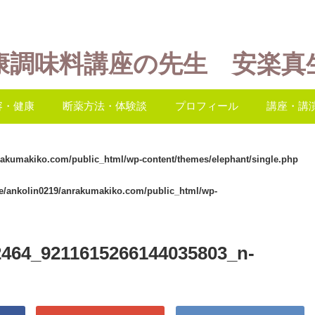
康調味料講座の先生 安楽真
容・健康
断薬方法・体験談
プロフィール
講座・講
rakumakiko.com/public_html/wp-content/themes/elephant/single.php
e/ankolin0219/anrakumakiko.com/public_html/wp-
2464_9211615266144035803_n-