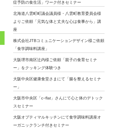
症予防の食生活」ワーク付きセミナー
北海道八雲町町議会議員様・八雲町教育委員会様
よりご依頼「元気な体と丈夫な心は食事から」講
座
株式会社JTBコミュニケーションデザイン様ご依頼
「食学調味料講座」
大阪堺市南区辻内様ご依頼「親子の食育セミナ
ー」をクッキング体験つき
大阪中央区健康食堂さまにて「腸を整えるセミナ
ー」
大阪市中央区「c−flat」さんにて心と体のデトック
スセミナー
大阪オプティマルキッチンにて食学調味料講座オ
ーガニックランチ付きセミナー