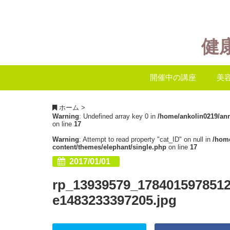
健
開催中の講座
美
ホーム
>
Warning
: Undefined array key 0 in
/home/ankolin0219/an
on line
17
Warning
: Attempt to read property "cat_ID" on null in
/hom
content/themes/elephant/single.php
on line
17
2017/01/01
rp_13939579_178401597851
e1483233397205.jpg