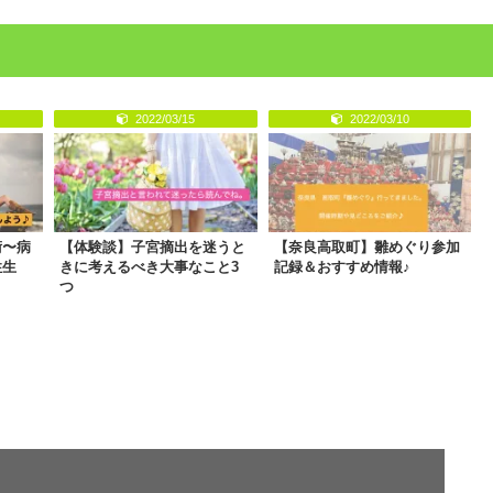
2022/03/15
2022/03/10
術〜病
【体験談】子宮摘出を迷うと
【奈良高取町】雛めぐり参加
性生
きに考えるべき大事なこと3
記録＆おすすめ情報♪
つ