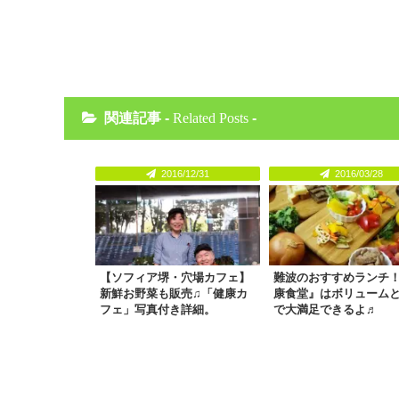
関連記事 -
Related Posts
-
2016/12/31
2016/03/28
【ソフィア堺・穴場カフェ】
難波のおすすめランチ
新鮮お野菜も販売♫「健康カ
康食堂』はボリューム
フェ」写真付き詳細。
で大満足できるよ♬