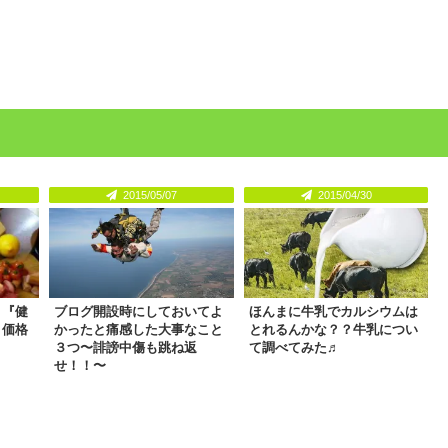
2015/05/07
2015/04/30
！『健
ブログ開設時にしておいてよ
ほんまに牛乳でカルシウムは
と価格
かったと痛感した大事なこと
とれるんかな？？牛乳につい
３つ〜誹謗中傷も跳ね返
て調べてみた♬
せ！！〜