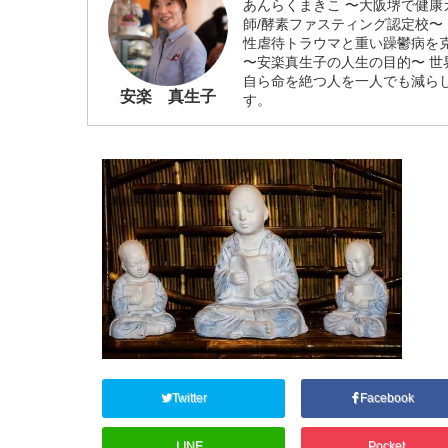
あんらくまきこ 〜大阪堺で健康
師/酵素ファスティング認定校〜
性虐待トラウマと重い躁鬱病を
〜安楽真生子の人生の目的〜 
自ら命を絶つ人を一人でも減ら
安楽 真生子
す。
Twitter
Facebook
LINE
Pocket