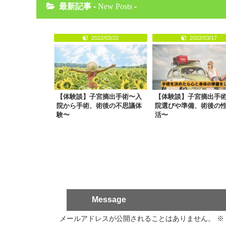
最新記事 -
New Posts
-
2022/03/22
2022/03/17
【体験談】子宮摘出手術〜入
【体験談】子宮摘出手
院から手術、術後の不思議体
院選びや準備、術後の
験〜
活〜
Message
メールアドレスが公開されることはありません。
※