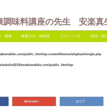
康調味料講座の先生 安楽真
容・健康
断薬方法・体験談
プロフィール
講座・講
rakumakiko.com/public_html/wp-content/themes/elephant/single.php
e/ankolin0219/anrakumakiko.com/public_html/wp-
Google+
はてブ