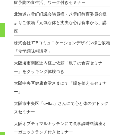
症予防の食生活」ワーク付きセミナー
北海道八雲町町議会議員様・八雲町教育委員会様
よりご依頼「元気な体と丈夫な心は食事から」講
座
株式会社JTBコミュニケーションデザイン様ご依頼
「食学調味料講座」
大阪堺市南区辻内様ご依頼「親子の食育セミナ
ー」をクッキング体験つき
大阪中央区健康食堂さまにて「腸を整えるセミナ
ー」
大阪市中央区「c−flat」さんにて心と体のデトック
スセミナー
大阪オプティマルキッチンにて食学調味料講座オ
ーガニックランチ付きセミナー