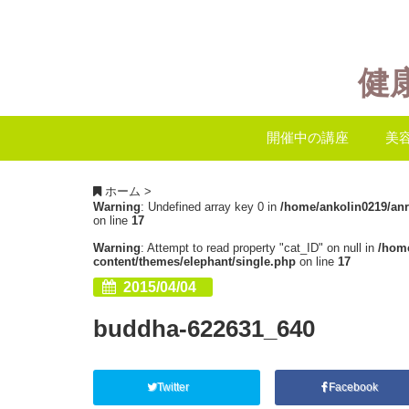
健
開催中の講座
美
ホーム
>
Warning
: Undefined array key 0 in
/home/ankolin0219/an
on line
17
Warning
: Attempt to read property "cat_ID" on null in
/hom
content/themes/elephant/single.php
on line
17
2015/04/04
buddha-622631_640
Twitter
Facebook