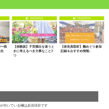
2022/03/15
2022/03/10
術〜病
【体験談】子宮摘出を迷うと
【奈良高取町】雛めぐり参加
性生
きに考えるべき大事なこと3
記録＆おすすめ情報♪
つ
が付いている欄は必須項目です