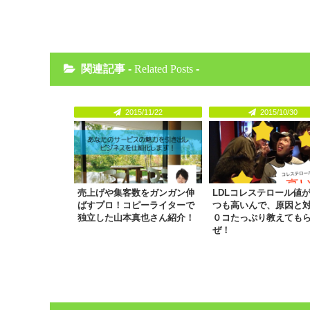
関連記事 -
Related Posts
-
2015/11/22
2015/10/30
売上げや集客数をガンガン伸
LDLコレステロール値
ばすプロ！コピーライターで
つも高いんで、原因と
独立した山本真也さん紹介！
０コたっぷり教えても
ぜ！