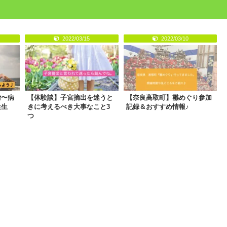
2022/03/15
2022/03/10
術〜病
【体験談】子宮摘出を迷うと
【奈良高取町】雛めぐり参加
性生
きに考えるべき大事なこと3
記録＆おすすめ情報♪
つ