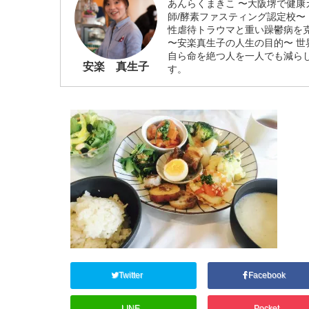
あんらくまきこ 〜大阪堺で健康
師/酵素ファスティング認定校〜
性虐待トラウマと重い躁鬱病を
〜安楽真生子の人生の目的〜 
自ら命を絶つ人を一人でも減ら
安楽 真生子
す。
Twitter
Facebook
LINE
Pocket