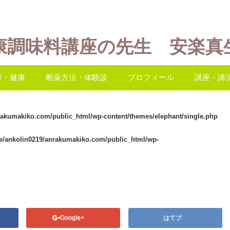
康調味料講座の先生 安楽真
容・健康
断薬方法・体験談
プロフィール
講座・講
rakumakiko.com/public_html/wp-content/themes/elephant/single.php
e/ankolin0219/anrakumakiko.com/public_html/wp-
Google+
はてブ