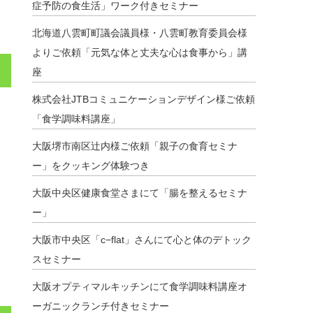
症予防の食生活」ワーク付きセミナー
北海道八雲町町議会議員様・八雲町教育委員会様
よりご依頼「元気な体と丈夫な心は食事から」講
座
株式会社JTBコミュニケーションデザイン様ご依頼
「食学調味料講座」
大阪堺市南区辻内様ご依頼「親子の食育セミナ
ー」をクッキング体験つき
大阪中央区健康食堂さまにて「腸を整えるセミナ
ー」
大阪市中央区「c−flat」さんにて心と体のデトック
スセミナー
大阪オプティマルキッチンにて食学調味料講座オ
ーガニックランチ付きセミナー