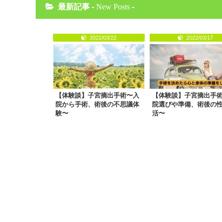
最新記事 -
New Posts
-
2022/03/22
2022/03/17
【体験談】子宮摘出手術〜入
【体験談】子宮摘出手
院から手術、術後の不思議体
院選びや準備、術後の
験〜
活〜