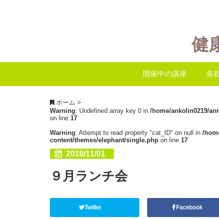
健
開催中の講座
美
ホーム
>
Warning
: Undefined array key 0 in
/home/ankolin0219/an
on line
17
Warning
: Attempt to read property "cat_ID" on null in
/hom
content/themes/elephant/single.php
on line
17
2018/11/01
９月ランチ会
Twitter
Facebook