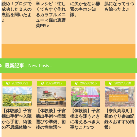
読め！ブログで
単レシピ！忙し
に欠かせない酵
肌になってうつ
成功した２人の
くてもすぐ作れ
素のキホン知
も治ったよ♬
裏話を聞いたよ
るカラフルメニ
識。
♬
ュー＜森の恵野
菜PR＞
最新記事 -
New Posts
-
2022/03/22
2022/03/17
2022/03/15
2022/03/10
【体験談】子宮
【体験談】子宮
【体験談】子宮
【奈良高取町】
摘出手術〜入院
摘出手術〜病院
摘出を迷うとき
雛めぐり参加記
から手術、術後
選びや準備、術
に考えるべき大
録＆おすすめ情
の不思議体験〜
後の性生活〜
事なこと3つ
報♪