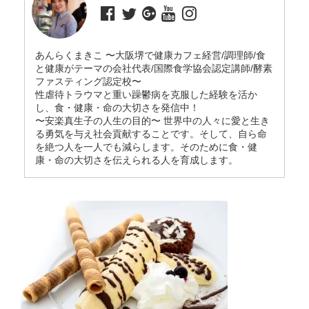
あんらくまきこ 〜大阪堺で健康カフェ経営/調理師/食
と健康がテーマの会社代表/国際食学協会認定講師/酵素
ファスティング認定校〜
性虐待トラウマと重い躁鬱病を克服した経験を活か
し、食・健康・命の大切さを発信中！
〜安楽真生子の人生の目的〜 世界中の人々に愛と生き
る勇気を与え社会貢献することです。そして、自ら命
を絶つ人を一人でも減らします。そのために食・健
康・命の大切さを伝えられる人を育成します。