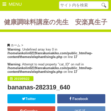
MENU
健康調味料講座の先生 安楽真生子
開催中の講座
美容・健康
ホーム
>
Warning
: Undefined array key 0 in
ダイエット
/home/ankolin0219/anrakumakiko.com/public_html/wp-
content/themes/elephant/single.php
on line
17
食の豆知識
Warning
: Attempt to read property "cat_ID" on null in
/home/ankolin0219/anrakumakiko.com/public_html/wp-
レシピ
content/themes/elephant/single.php
on line
17
2015/05/22
酵素ファスティング
bananas-282319_640
断薬方法・体験談
Twitter
Facebook
書籍紹介
Google+
はてブ