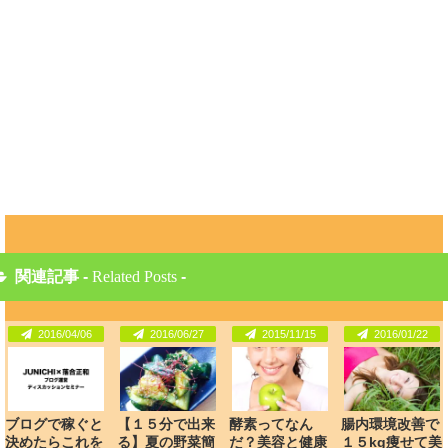
関連記事 -
Related Posts
-
2016/04/06
2016/06/27
2015/11/15
2016/01/22
ブログで稼ぐと
【１５分で出来
酵素ってなん
腸内環境改善で
決めたらこれを
る】夏の野菜簡
だ？美容と健康
１５kg痩せて美