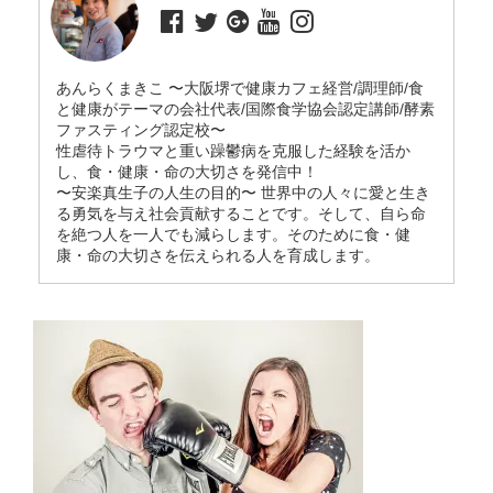
あんらくまきこ 〜大阪堺で健康カフェ経営/調理師/食
と健康がテーマの会社代表/国際食学協会認定講師/酵素
ファスティング認定校〜
性虐待トラウマと重い躁鬱病を克服した経験を活か
し、食・健康・命の大切さを発信中！
〜安楽真生子の人生の目的〜 世界中の人々に愛と生き
る勇気を与え社会貢献することです。そして、自ら命
を絶つ人を一人でも減らします。そのために食・健
康・命の大切さを伝えられる人を育成します。