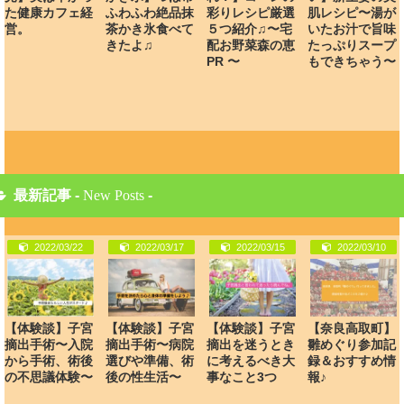
た健康カフェ経
ふわふわ絶品抹
彩りレシピ厳選
肌レシピ〜湯が
営。
茶かき氷食べて
５つ紹介♫〜宅
いたお汁で旨味
きたよ♫
配お野菜森の恵
たっぷりスープ
PR 〜
もできちゃう〜
最新記事 -
New Posts
-
2022/03/22
2022/03/17
2022/03/15
2022/03/10
【体験談】子宮
【体験談】子宮
【体験談】子宮
【奈良高取町】
摘出手術〜入院
摘出手術〜病院
摘出を迷うとき
雛めぐり参加記
から手術、術後
選びや準備、術
に考えるべき大
録＆おすすめ情
の不思議体験〜
後の性生活〜
事なこと3つ
報♪