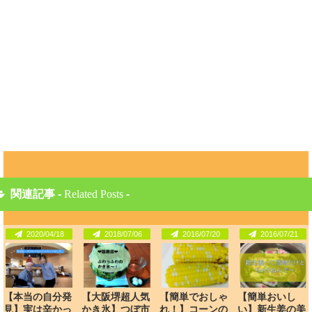
関連記事 -
Related Posts
-
2020/04/18
2018/07/06
2016/07/20
2016/07/21
【本当の自分発
【大阪堺超人気
【簡単でおしゃ
【簡単おいし
見】実は辛かっ
かき氷】つぼ市
れ！】コーンの
い】新生姜の美