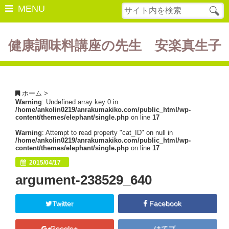
MENU
健康調味料講座の先生 安楽真生子
開催中の講座
美容・健康
ホーム
>
Warning
: Undefined array key 0 in
ダイエット
/home/ankolin0219/anrakumakiko.com/public_html/wp-
content/themes/elephant/single.php
on line
17
食の豆知識
Warning
: Attempt to read property "cat_ID" on null in
/home/ankolin0219/anrakumakiko.com/public_html/wp-
レシピ
content/themes/elephant/single.php
on line
17
2015/04/17
酵素ファスティング
argument-238529_640
断薬方法・体験談
Twitter
Facebook
書籍紹介
Google+
はてブ