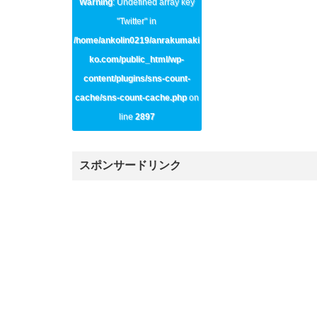
Warning
: Undefined array key
"Twitter" in
/home/ankolin0219/anrakumaki
ko.com/public_html/wp-
content/plugins/sns-count-
cache/sns-count-cache.php
on
line
2897
スポンサードリンク