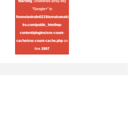
Warning
: Undefined array key
"Google+" in
/home/ankolin0219/anrakumaki
ko.com/public_html/wp-
content/plugins/sns-count-
cache/sns-count-cache.php
on
line
2897