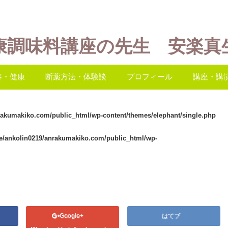
康調味料講座の先生 安楽真
容・健康
断薬方法・体験談
プロフィール
講座・講
rakumakiko.com/public_html/wp-content/themes/elephant/single.php
e/ankolin0219/anrakumakiko.com/public_html/wp-
Google+
はてブ