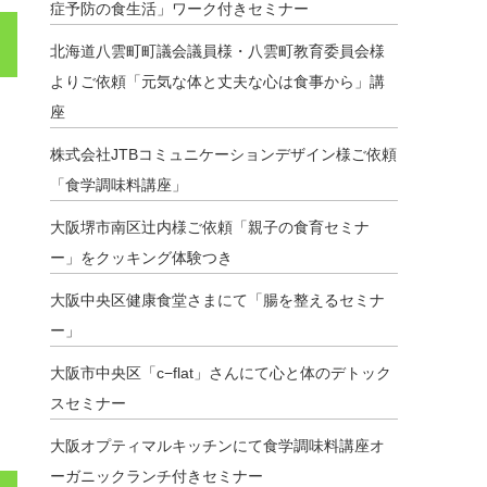
症予防の食生活」ワーク付きセミナー
北海道八雲町町議会議員様・八雲町教育委員会様
よりご依頼「元気な体と丈夫な心は食事から」講
座
株式会社JTBコミュニケーションデザイン様ご依頼
「食学調味料講座」
大阪堺市南区辻内様ご依頼「親子の食育セミナ
ー」をクッキング体験つき
大阪中央区健康食堂さまにて「腸を整えるセミナ
ー」
大阪市中央区「c−flat」さんにて心と体のデトック
スセミナー
大阪オプティマルキッチンにて食学調味料講座オ
ーガニックランチ付きセミナー