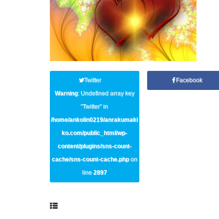
Twitter
Facebook
Warning
: Undefined array key
"Twitter" in
/home/ankolin0219/anrakumaki
ko.com/public_html/wp-
content/plugins/sns-count-
cache/sns-count-cache.php
on
line
2897