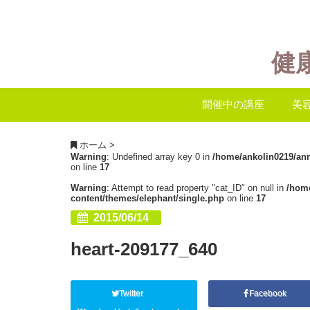
健
開催中の講座
美
ホーム
>
Warning
: Undefined array key 0 in
/home/ankolin0219/an
on line
17
Warning
: Attempt to read property "cat_ID" on null in
/hom
content/themes/elephant/single.php
on line
17
2015/06/14
heart-209177_640
Twitter
Facebook