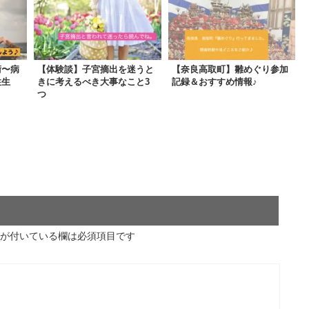
術〜病
【体験談】子宮摘出を迷うと
【奈良高取町】雛めぐり参加
性生
きに考えるべき大事なこと3
記録＆おすすめ情報♪
つ
が付いている欄は必須項目です