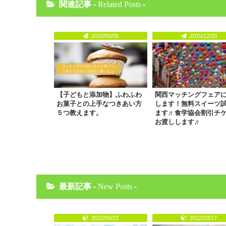
関連記事 -
Related Posts
-
2020/09/06
2015/12/20
【子どもと添加物】ふわふわ
関西マッチングフェア
お菓子との上手なつきあい方
します！無料スイーツ
５つ教えます。
ます♬食学協会割引チ
お渡しします♬
最新記事 -
New Posts
-
2022/03/22
2022/03/17