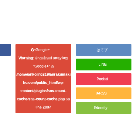
Google+
はてブ
Warning
: Undefined array key
LINE
"Google+" in
/home/ankolin0219/anrakumaki
Pocket
ko.com/public_html/wp-
content/plugins/sns-count-
RSS
cache/sns-count-cache.php
on
line
2897
feedly