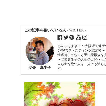
この記事を書いている人
- WRITER -
あんらくまきこ 〜大阪堺で健康
師/酵素ファスティング認定校〜
性虐待トラウマと重い躁鬱病を
〜安楽真生子の人生の目的〜 
自ら命を絶つ人を一人でも減ら
安楽 真生子
す。