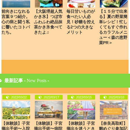
前向きになれる
【大阪堺超人気
毎日甘いものが
【１５分で出来
言葉９つ紹介。
かき氷】つぼ市
食べたい人必
る】夏の野菜簡
心の病と闘う私
ふわふわ絶品抹
見！砂糖を控え
単レシピ！忙し
に響いたコトバ
茶かき氷食べて
る2つの大きな
くてもすぐ作れ
たち。
きたよ♫
メリット
るカラフルメニ
ュー＜森の恵野
菜PR＞
最新記事 -
New Posts
-
2022/03/22
2022/03/17
2022/03/15
2022/03/10
【体験談】子宮
【体験談】子宮
【体験談】子宮
【奈良高取町】
摘出手術〜入院
摘出手術〜病院
摘出を迷うとき
雛めぐり参加記