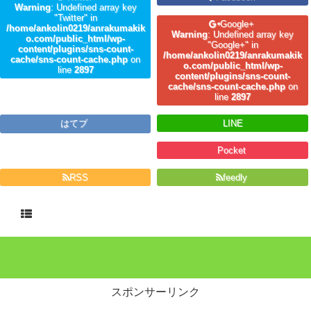
Warning
: Undefined array key
"Twitter" in
Google+
/home/ankolin0219/anrakumakik
Warning
: Undefined array key
o.com/public_html/wp-
"Google+" in
content/plugins/sns-count-
/home/ankolin0219/anrakumakik
cache/sns-count-cache.php
on
o.com/public_html/wp-
line
2897
content/plugins/sns-count-
cache/sns-count-cache.php
on
line
2897
はてブ
LINE
Pocket
RSS
feedly
スポンサーリンク