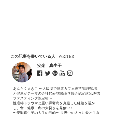
この記事を書いている人
- WRITER -
安楽 真生子
あんらくまきこ 〜大阪堺で健康カフェ経営/調理師/食
と健康がテーマの会社代表/国際食学協会認定講師/酵素
ファスティング認定校〜
性虐待トラウマと重い躁鬱病を克服した経験を活か
し、食・健康・命の大切さを発信中！
〜安楽真生子の人生の目的〜 世界中の人々に愛と生き