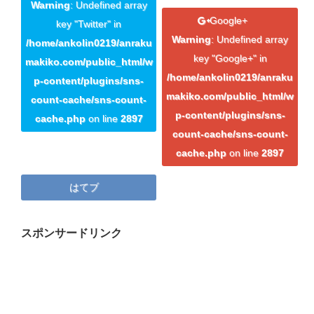
プロフィール
Warning
: Undefined array
Google+
key "Twitter" in
マキコの気持ち
Warning
: Undefined array
/home/ankolin0219/anraku
key "Google+" in
開催済み講座
makiko.com/public_html/w
/home/ankolin0219/anraku
p-content/plugins/sns-
講座・講演・取材 依頼フォーム
makiko.com/public_html/w
count-cache/sns-count-
p-content/plugins/sns-
cache.php
on line
2897
Close
count-cache/sns-count-
cache.php
on line
2897
はてブ
スポンサードリンク