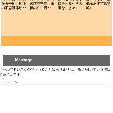
から手術、術後
選びや準備、術
に考えるべき大
録＆おすすめ情
の不思議体験〜
後の性生活〜
事なこと3つ
報♪
Message
メールアドレスが公開されることはありません。
※
が付いている欄は
必須項目です
コメント
※