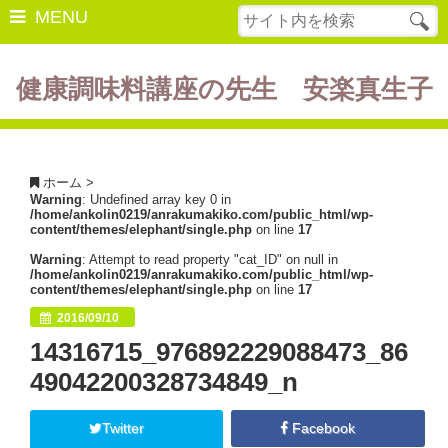
MENU
健康調味料講座の先生 安楽真生子
開催中の講座
美容・健康
ホーム
>
Warning
: Undefined array key 0 in
ダイエット
/home/ankolin0219/anrakumakiko.com/public_html/wp-
content/themes/elephant/single.php
on line
17
食の豆知識
Warning
: Attempt to read property "cat_ID" on null in
/home/ankolin0219/anrakumakiko.com/public_html/wp-
レシピ
content/themes/elephant/single.php
on line
17
2016/09/10
酵素ファスティング
14316715_976892229088473_86
断薬方法・体験談
49042200328734849_n
書籍紹介
Twitter
Facebook