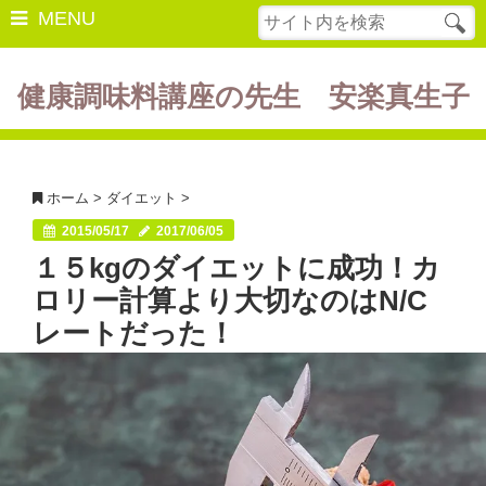
MENU
健康調味料講座の先生 安楽真生子
開催中の講座
美容・健康
ホーム
>
ダイエット
>
ダイエット
2015/05/17
2017/06/05
１５kgのダイエットに成功！カ
食の豆知識
ロリー計算より大切なのはN/C
レシピ
レートだった！
酵素ファスティング
断薬方法・体験談
書籍紹介