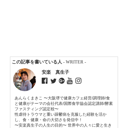
この記事を書いている人
- WRITER -
安楽 真生子
あんらくまきこ 〜大阪堺で健康カフェ経営/調理師/食
と健康がテーマの会社代表/国際食学協会認定講師/酵素
ファスティング認定校〜
性虐待トラウマと重い躁鬱病を克服した経験を活か
し、食・健康・命の大切さを発信中！
〜安楽真生子の人生の目的〜 世界中の人々に愛と生き