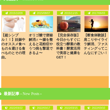
2015/10/09
2015/08/07
2015/11/15
2017/06/03
【超シンプ
オリゴ糖で便秘
【完全保存版】
【断食体験談】
ル！！】妊娠中
解消♬〜腸を整
今日からすぐに
肩こりやイライ
のオススメ食べ
えると花粉症や
役立つ酵素の教
ラ解消、ファス
もの＆避ける食
うつ病も撃退で
科書！酵素活用
ティングってこ
べものとその理
きるよ〜
で美容と健康を
んなにすごい！
由。
GET！
最新記事 -
New Posts
-
2022/03/22
2022/03/17
2022/03/15
2022/03/10