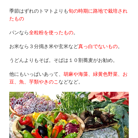
季節はずれのトマトよりも
旬の時期に路地で栽培され
たもの
パンなら
全粒粉を使ったもの
。
お米なら３分搗き米や玄米など
真っ白でないもの
。
うどんよりもそば。そばは１０割蕎麦がお勧め。
他にもいっぱいあって、
胡麻や海藻、緑黄色野菜、お
豆、魚、芋類やきのこ
などなど。