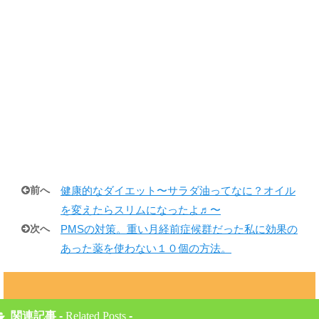
前へ
健康的なダイエット〜サラダ油ってなに？オイル
を変えたらスリムになったよ♬〜
次へ
PMSの対策。重い月経前症候群だった私に効果の
あった薬を使わない１０個の方法。
関連記事 -
Related Posts
-