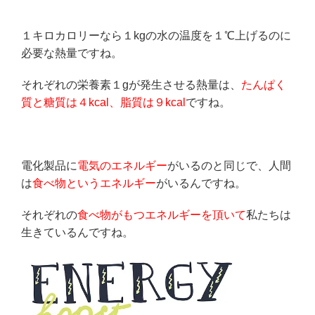
１キロカロリーなら１kgの水の温度を１℃上げるのに
必要な熱量ですね。
それぞれの栄養素１gが発生させる熱量は、
たんぱく
質と糖質は４kcal、脂質は９kcal
ですね。
電化製品に
電気のエネルギー
がいるのと同じで、人間
は
食べ物というエネルギー
がいるんですね。
それぞれの
食べ物がもつエネルギーを頂いて
私たちは
生きているんですね。