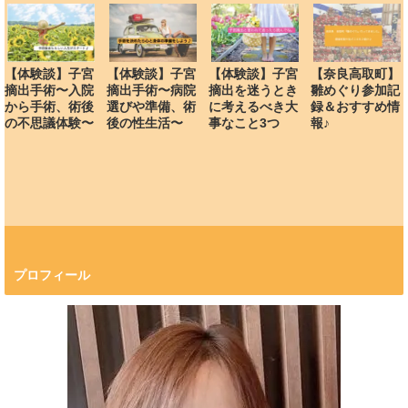
【体験談】子宮
【体験談】子宮
【体験談】子宮
【奈良高取町】
摘出手術〜入院
摘出手術〜病院
摘出を迷うとき
雛めぐり参加記
から手術、術後
選びや準備、術
に考えるべき大
録＆おすすめ情
の不思議体験〜
後の性生活〜
事なこと3つ
報♪
プロフィール