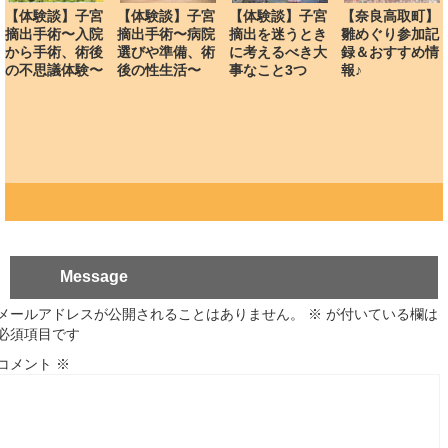
【体験談】子宮
【体験談】子宮
【体験談】子宮
【奈良高取町】
摘出手術〜入院
摘出手術〜病院
摘出を迷うとき
雛めぐり参加記
から手術、術後
選びや準備、術
に考えるべき大
録＆おすすめ情
の不思議体験〜
後の性生活〜
事なこと3つ
報♪
Message
メールアドレスが公開されることはありません。
※
が付いている欄は
必須項目です
コメント
※