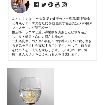
あんらくまきこ 〜大阪堺で健康カフェ経営/調理師/食
と健康がテーマの会社代表/国際食学協会認定講師/酵素
ファスティング認定校〜
性虐待トラウマと重い躁鬱病を克服した経験を活か
し、食・健康・命の大切さを発信中！
〜安楽真生子の人生の目的〜 世界中の人々に愛と生き
る勇気を与え社会貢献することです。そして、自ら命
を絶つ人を一人でも減らします。そのために食・健
康・命の大切さを伝えられる人を育成します。