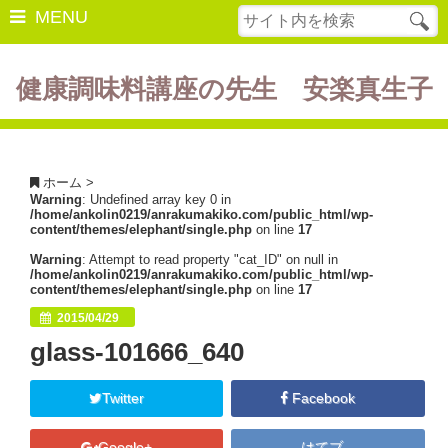
MENU
健康調味料講座の先生 安楽真生子
開催中の講座
美容・健康
ホーム
>
Warning
: Undefined array key 0 in
ダイエット
/home/ankolin0219/anrakumakiko.com/public_html/wp-
content/themes/elephant/single.php
on line
17
食の豆知識
Warning
: Attempt to read property "cat_ID" on null in
/home/ankolin0219/anrakumakiko.com/public_html/wp-
レシピ
content/themes/elephant/single.php
on line
17
2015/04/29
酵素ファスティング
glass-101666_640
断薬方法・体験談
Twitter
Facebook
書籍紹介
Google+
はてブ