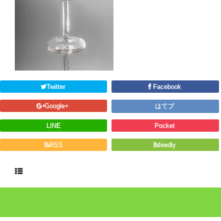
Twitter
Facebook
Google+
はてブ
LINE
Pocket
RSS
feedly