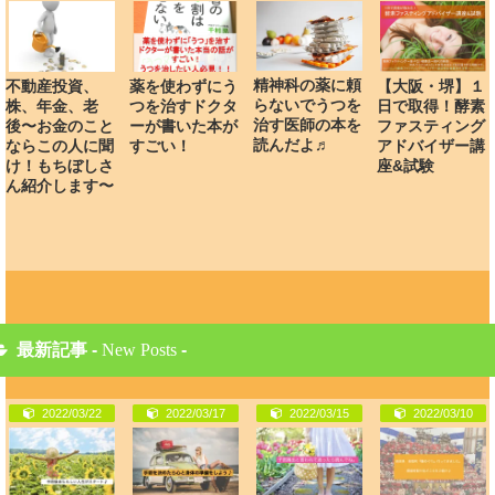
精神科の薬に頼
不動産投資、
薬を使わずにう
【大阪・堺】１
らないでうつを
株、年金、老
つを治すドクタ
日で取得！酵素
治す医師の本を
後〜お金のこと
ーが書いた本が
ファスティング
読んだよ♬
ならこの人に聞
すごい！
アドバイザー講
け！もちぼしさ
座&試験
ん紹介します〜
最新記事 -
New Posts
-
2022/03/22
2022/03/17
2022/03/15
2022/03/10